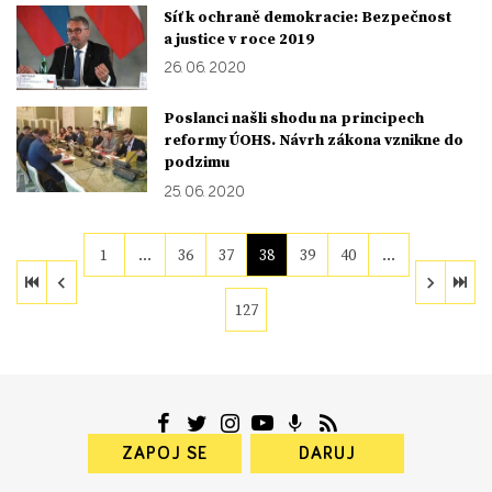
Síť k ochraně demokracie: Bezpečnost
a justice v roce 2019
26. 06. 2020
Poslanci našli shodu na principech
reformy ÚOHS. Návrh zákona vznikne do
podzimu
25. 06. 2020
1
…
36
37
38
39
40
…
127
ZAPOJ SE
DARUJ