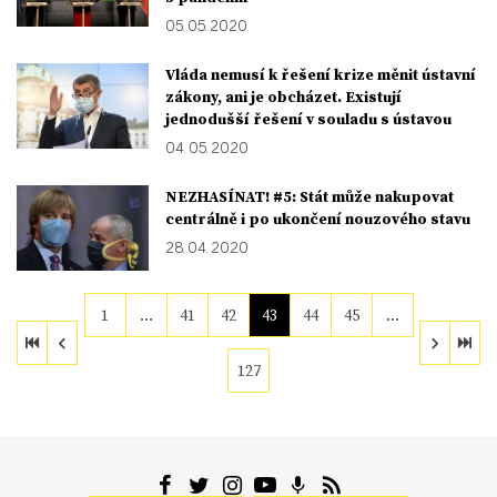
05. 05. 2020
Vláda nemusí k řešení krize měnit ústavní
zákony, ani je obcházet. Existují
jednodušší řešení v souladu s ústavou
04. 05. 2020
NEZHASÍNAT! #5: Stát může nakupovat
centrálně i po ukončení nouzového stavu
28. 04. 2020
1
…
41
42
43
44
45
…
127