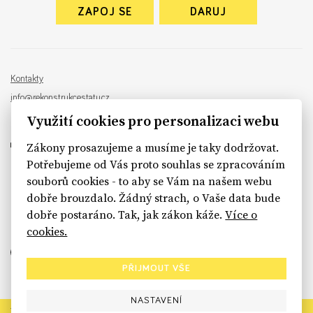
ZAPOJ SE
DARUJ
Kontakty
info@rekonstrukcestatu.cz
Návrh a vývoj:
Sinfin
, ilustrace:
Patrik Antczak
Využití cookies pro personalizaci webu
Zákony prosazujeme a musíme je taky dodržovat.
Potřebujeme od Vás proto souhlas se zpracováním
souborů cookies - to aby se Vám na našem webu
sinfin.digital
dobře brouzdalo. Žádný strach, o Vaše data bude
dobře postaráno. Tak, jak zákon káže.
Více o
cookies.
PŘIJMOUT VŠE
NASTAVENÍ
Rekonstrukce státu končí. Její členské organizace však dál