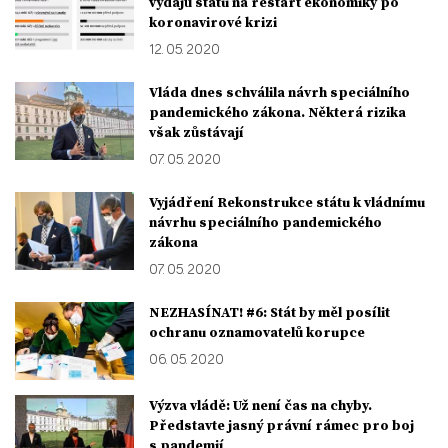
výdajů státu na restart ekonomiky po
koronavirové krizi
12. 05. 2020
Vláda dnes schválila návrh speciálního
pandemického zákona. Některá rizika
však zůstávají
07. 05. 2020
Vyjádření Rekonstrukce státu k vládnímu
návrhu speciálního pandemického
zákona
07. 05. 2020
NEZHASÍNAT! #6: Stát by měl posílit
ochranu oznamovatelů korupce
06. 05. 2020
Výzva vládě: Už není čas na chyby.
Představte jasný právní rámec pro boj
s pandemií