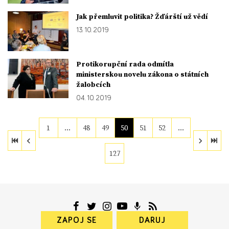
Jak přemluvit politika? Žďárští už vědí
13. 10. 2019
Protikorupční rada odmítla
ministerskou novelu zákona o státních
žalobcích
04. 10. 2019
1
…
48
49
50
51
52
…
127
ZAPOJ SE
DARUJ