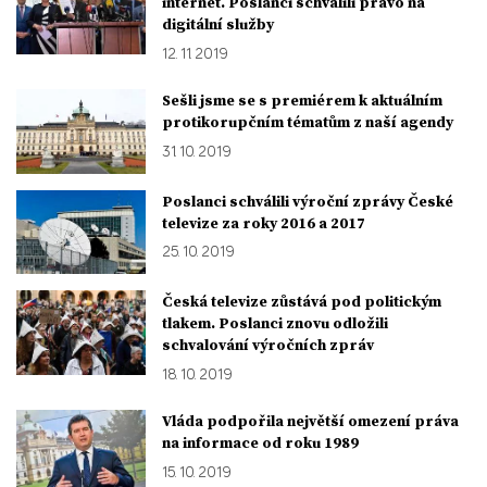
internet. Poslanci schválili právo na
digitální služby
12. 11. 2019
Sešli jsme se s premiérem k aktuálním
protikorupčním tématům z naší agendy
31. 10. 2019
Poslanci schválili výroční zprávy České
televize za roky 2016 a 2017
25. 10. 2019
Česká televize zůstává pod politickým
tlakem. Poslanci znovu odložili
schvalování výročních zpráv
18. 10. 2019
Vláda podpořila největší omezení práva
na informace od roku 1989
15. 10. 2019