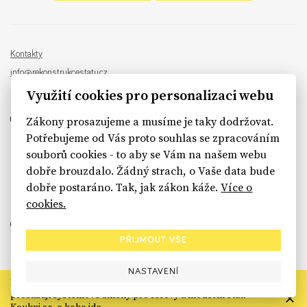
Kontakty
info@rekonstrukcestatu.cz
Návrh a vývoj:
Sinfin
, ilustrace:
Patrik Antczak
Využití cookies pro personalizaci webu
Zákony prosazujeme a musíme je taky dodržovat.
Potřebujeme od Vás proto souhlas se zpracováním
souborů cookies - to aby se Vám na našem webu
sinfin.digital
dobře brouzdalo. Žádný strach, o Vaše data bude
dobře postaráno. Tak, jak zákon káže.
Více o
cookies.
PŘIJMOUT VŠE
NASTAVENÍ
Rekonstrukce státu končí. Její členské organizace však dál
prosazují systémové změny pro férový a moderní stát.