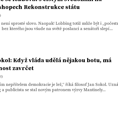
hopech Rekonstrukce státu
9
není sprosté slovo. Naopak! Lobbing totiž může být i „počest
 bez kterého jsou všude na světě poslanci a senátoři slepí...
okol: Když vláda udělá nějakou botu, má
nost zavrčet
19
ím nepřítelem demokracie je lež,“ říká filosof Jan Sokol. Uz
a publicista se stal novým patronem výzvy Mantinely...