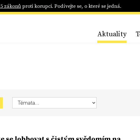
25 zákonů
proti korupci. Podívejte se, o které se jedná.
Aktuality
T
e se lobbovat s čistým svědomím na