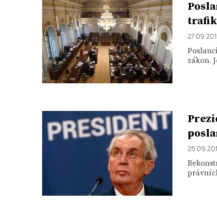
Posla
trafi
27. 09. 20
Poslanci
zákon. J
Prezi
posla
25. 09. 20
Rekonst
právních