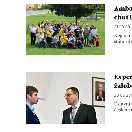
Ambas
chuť 
21. 09. 20
Nejen a
státu sd
Exper
žalob
20. 09. 20
Ústavní 
českém ú