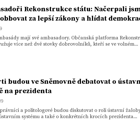
adoři Rekonstrukce státu: Načerpali js
lobbovat za lepší zákony a hlídat demokra
19
mbasády mají své ambasadory. Občanská platforma Rekonst
ružuje více než dvě stovky dobrovolníků, kteří se ve volném...
ti budou ve Sněmovně debatovat o ústavn
ě na prezidenta
19
právníci a politologové budou diskutovat o roli ústavní žalob
stavním systému a také o konkrétních krocích prezidenta...