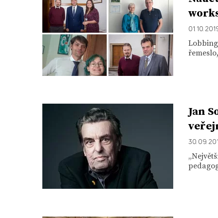
works
01. 10. 201
Lobbing 
řemeslo,
Jan S
veřej
30. 09. 20
„Největš
pedagog 