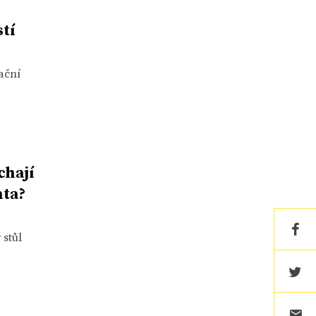
tí
nační
chají
nta?
 stůl