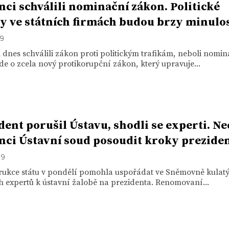
nci schválili nominační zákon. Politické
ky ve státních firmách budou brzy minulos
19
 dnes schválili zákon proti politickým trafikám, neboli nomi
de o zcela nový protikorupční zákon, který upravuje...
dent porušil Ústavu, shodli se experti. Ne
nci Ústavní soud posoudit kroky prezide
19
rukce státu v pondělí pomohla uspořádat ve Sněmovně kulatý
 expertů k ústavní žalobě na prezidenta. Renomovaní...