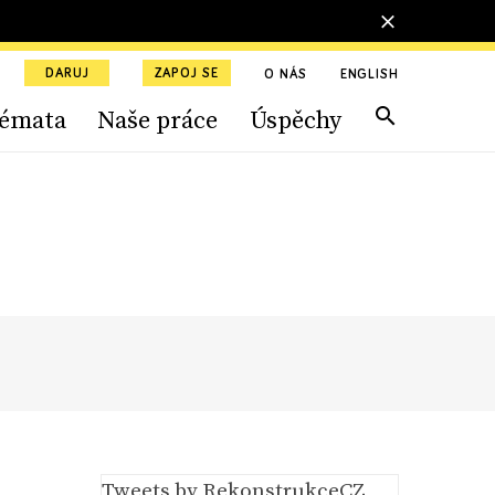
DARUJ
ZAPOJ SE
O NÁS
ENGLISH
émata
Naše práce
Úspěchy
Tweets by RekonstrukceCZ