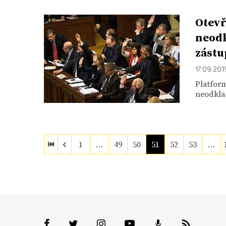
Otevř
neodk
zástu
17. 09. 201
Platform
neodklad
1
…
49
50
51
52
53
…