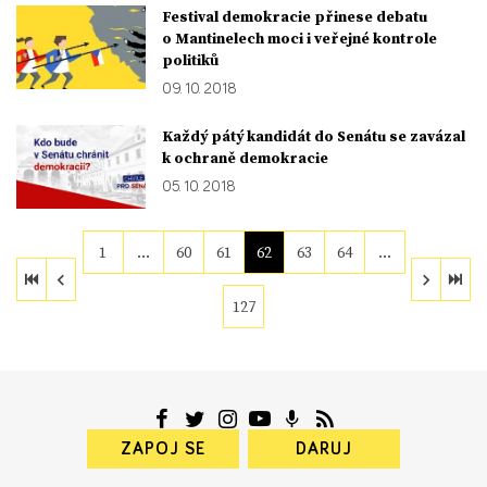
Festival demokracie přinese debatu
o Mantinelech moci i veřejné kontrole
politiků
09. 10. 2018
Každý pátý kandidát do Senátu se zavázal
k ochraně demokracie
05. 10. 2018
1
…
60
61
62
63
64
…
127
ZAPOJ SE
DARUJ