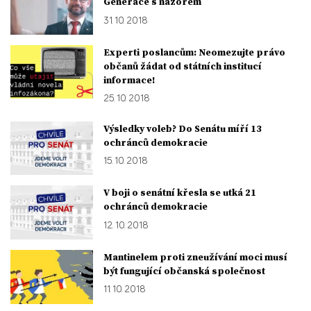
Generace s názorem
31. 10. 2018
Experti poslancům: Neomezujte právo
občanů žádat od státních institucí
informace!
25. 10. 2018
Výsledky voleb? Do Senátu míří 13
ochránců demokracie
15. 10. 2018
V boji o senátní křesla se utká 21
ochránců demokracie
12. 10. 2018
Mantinelem proti zneužívání moci musí
být fungující občanská společnost
11. 10. 2018