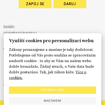
ZAPOJ SE
DARUJ
Kontakty
info@rekonstrukcestatu.cz
Návrh a vývoj:
Sinfin
, ilustrace:
Patrik Antczak
Využití cookies pro personalizaci webu
Zákony prosazujeme a musíme je taky dodržovat.
Potřebujeme od Vás proto souhlas se zpracováním
souborů cookies - to aby se Vám na našem webu
sinfin.digital
dobře brouzdalo. Žádný strach, o Vaše data bude
dobře postaráno. Tak, jak zákon káže.
Více o
cookies.
PŘIJMOUT VŠE
NASTAVENÍ
Rekonstrukce státu končí. Její členské organizace však dál