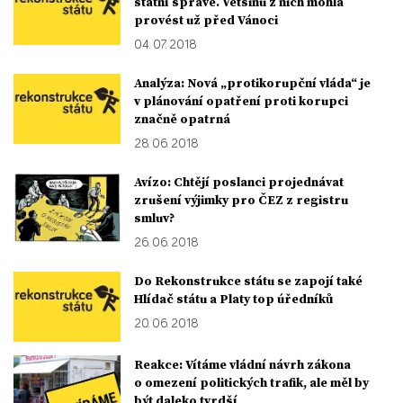
státní správě. Většinu z nich mohla
provést už před Vánoci
04. 07. 2018
Analýza: Nová „protikorupční vláda“ je
v plánování opatření proti korupci
značně opatrná
28. 06. 2018
Avízo: Chtějí poslanci projednávat
zrušení výjimky pro ČEZ z registru
smluv?
26. 06. 2018
Do Rekonstrukce státu se zapojí také
Hlídač státu a Platy top úředníků
20. 06. 2018
Reakce: Vítáme vládní návrh zákona
o omezení politických trafik, ale měl by
být daleko tvrdší