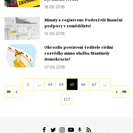
18. 06. 2018
Minuty s registrem: Podezřelé finanční
podpory v zemědělství
12. 06. 2018
Ohrozilo postavení ředitele civilní
rozvědky mimo službu Mantinely
demokracie?
07. 06. 2018
1
…
63
64
65
66
67
…
127