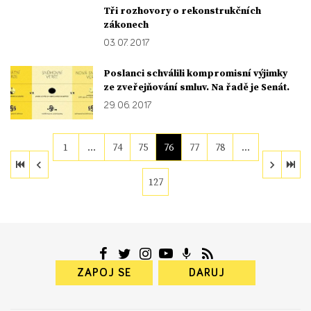
Tři rozhovory o rekonstrukčních
zákonech
03. 07. 2017
Poslanci schválili kompromisní výjimky
ze zveřejňování smluv. Na řadě je Senát.
29. 06. 2017
1
…
74
75
76
77
78
…
127
ZAPOJ SE
DARUJ