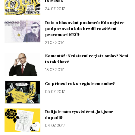
i strašák
24. 07. 2017
Data o hlasování poslanců: Kdo nejvíce
podporoval a kdo brzdil rozšíření
pravomocí NKÚ?
21. 07. 2017
Komentář: Neústavní registr smluv? Není
to tak žhavé
13. 07. 2017
Co přinesl rok s registrem smluv?
05. 07. 2017
Dali jste nám vysvědčení. Jak jsme
dopadli?
04. 07. 2017