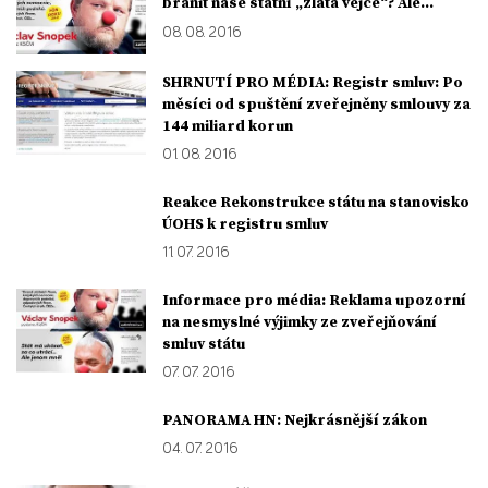
bránit naše státní „zlatá vejce“? Ale...
08. 08. 2016
SHRNUTÍ PRO MÉDIA: Registr smluv: Po
měsíci od spuštění zveřejněny smlouvy za
144 miliard korun
01. 08. 2016
Reakce Rekonstrukce státu na stanovisko
ÚOHS k registru smluv
11. 07. 2016
Informace pro média: Reklama upozorní
na nesmyslné výjimky ze zveřejňování
smluv státu
07. 07. 2016
PANORAMA HN: Nejkrásnější zákon
04. 07. 2016