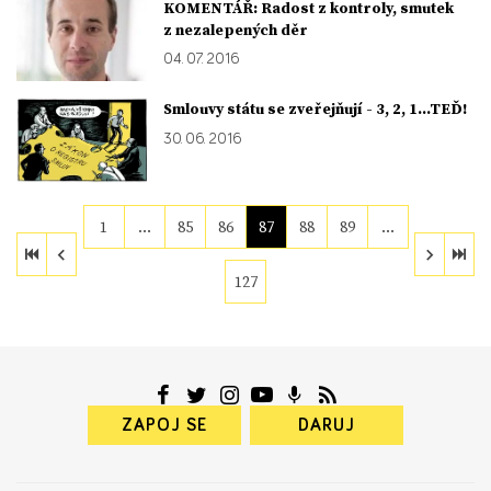
KOMENTÁŘ: Radost z kontroly, smutek
z nezalepených děr
04. 07. 2016
Smlouvy státu se zveřejňují - 3, 2, 1…TEĎ!
30. 06. 2016
1
…
85
86
87
88
89
…
127
ZAPOJ SE
DARUJ