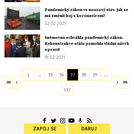
Pandemický zákon vs nouzový stav. Jak se
má změnit boj s koronavirem?
22. 02. 2021
Sněmovna schválila pandemický zákon.
Rekonstrukce státu pomohla vládní návrh
opravit
18. 02. 2021
1
…
25
26
27
28
29
…
127
ZAPOJ SE
DARUJ