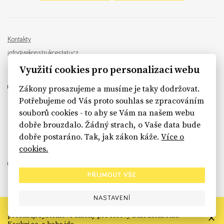
Kontakty
info@rekonstrukcestatu.cz
Návrh a vývoj:
Sinfin
, ilustrace:
Patrik Antczak
Využití cookies pro personalizaci webu
Zákony prosazujeme a musíme je taky dodržovat.
Potřebujeme od Vás proto souhlas se zpracováním
souborů cookies - to aby se Vám na našem webu
sinfin.digital
dobře brouzdalo. Žádný strach, o Vaše data bude
dobře postaráno. Tak, jak zákon káže.
Více o
cookies.
PŘIJMOUT VŠE
NASTAVENÍ
Rekonstrukce státu končí. Její členské organizace však dál
prosazují systémové změny pro férový a moderní stát.