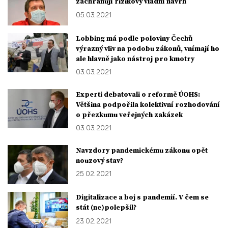
zachraňují rizikový vládní návrh
05. 03. 2021
Lobbing má podle poloviny Čechů
výrazný vliv na podobu zákonů, vnímají ho
ale hlavně jako nástroj pro kmotry
03. 03. 2021
Experti debatovali o reformě ÚOHS:
Většina podpořila kolektivní rozhodování
o přezkumu veřejných zakázek
03. 03. 2021
Navzdory pandemickému zákonu opět
nouzový stav?
25. 02. 2021
Digitalizace a boj s pandemií. V čem se
stát (ne)polepšil?
23. 02. 2021