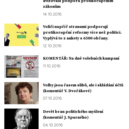
avizovala podporu protikorupčním
zákonům
14. 10. 2016
Voliči napříč stranami podporují
protikorupční reformy více než politici.
Vyplývá to z ankety s 6500 občany.
12. 10. 2016
KOMENTÁŘ: Na dně volebních kampaní
11. 10. 2016
Volby jsou časem slibů, ale i skládání účtů
(komentář V. Dvořákové)
07. 10. 2016
Devět bran politického myšlení
(komentář J. Spurného)
04. 10. 2016