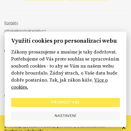
Kontakty
info@rekonstrukcestatu.cz
Návrh a vývoj:
Sinfin
, ilustrace:
Patrik Antczak
Využití cookies pro personalizaci webu
Zákony prosazujeme a musíme je taky dodržovat.
Potřebujeme od Vás proto souhlas se zpracováním
souborů cookies - to aby se Vám na našem webu
sinfin.digital
dobře brouzdalo. Žádný strach, o Vaše data bude
dobře postaráno. Tak, jak zákon káže.
Více o
cookies.
PŘIJMOUT VŠE
NASTAVENÍ
Rekonstrukce státu končí. Její členské organizace však dál
prosazují systémové změny pro férový a moderní stát.