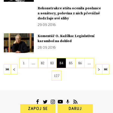
Rekonstrukce státu ocenila poslance
a senátory, polovina z nich převážně
dodržuje své sliby
29. 09. 2016
Komentář O. Kužílka: Legislativní
karambol na dohled
28. 09. 2016
1
…
82
83
84
85
86
…
127
ZAPOJ SE
DARUJ