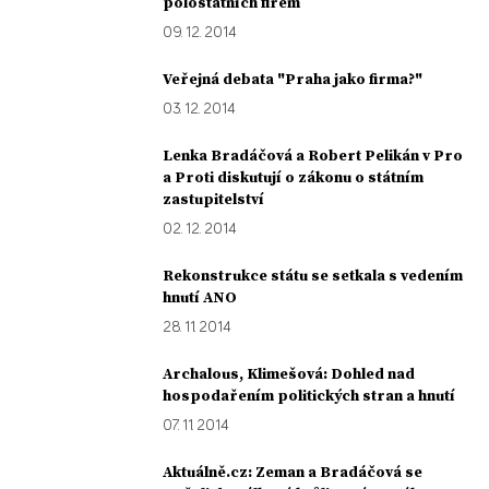
polostátních firem
09. 12. 2014
Veřejná debata "Praha jako firma?"
03. 12. 2014
Lenka Bradáčová a Robert Pelikán v Pro
a Proti diskutují o zákonu o státním
zastupitelství
02. 12. 2014
Rekonstrukce státu se setkala s vedením
hnutí ANO
28. 11. 2014
Archalous, Klimešová: Dohled nad
hospodařením politických stran a hnutí
07. 11. 2014
Aktuálně.cz: Zeman a Bradáčová se