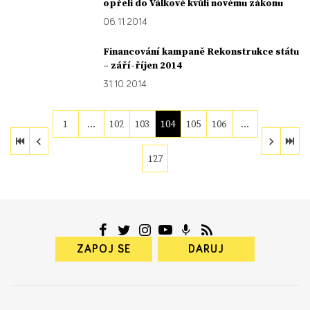
opřeli do Válkové kvůli novému zákonu
06. 11. 2014
Financování kampaně Rekonstrukce státu
– září-říjen 2014
31. 10. 2014
1
…
102
103
104
105
106
…
127
ZAPOJ SE
DARUJ