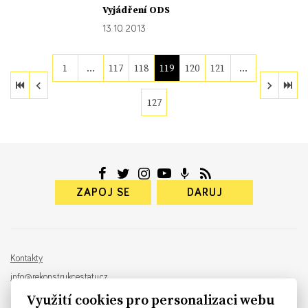
Vyjádření ODS
13. 10. 2013
1
…
117
118
119
120
121
…
127
ZAPOJ SE
DARUJ
Kontakty
info@rekonstrukcestatu.cz
Návrh a vývoj:
Sinfin
, ilustrace:
Patrik Antczak
Využití cookies pro personalizaci webu