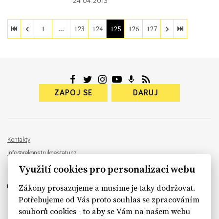
24. 04. 2013
1
…
123
124
125
126
127
ZAPOJ SE
DARUJ
Kontakty
info@rekonstrukcestatu.cz
Návrh a vývoj:
Sinfin
, ilustrace:
Patrik Antczak
Využití cookies pro personalizaci webu
Zákony prosazujeme a musíme je taky dodržovat.
Potřebujeme od Vás proto souhlas se zpracováním
souborů cookies - to aby se Vám na našem webu
sinfin.digital