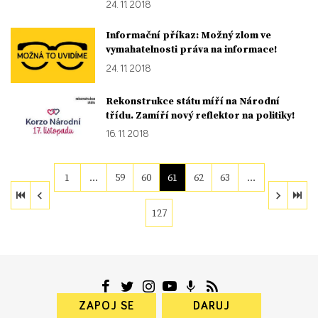
24. 11. 2018
Informační příkaz: Možný zlom ve
vymahatelnosti práva na informace!
24. 11. 2018
Rekonstrukce státu míří na Národní
třídu. Zamíří nový reflektor na politiky!
16. 11. 2018
1
…
59
60
61
62
63
…
127
ZAPOJ SE
DARUJ