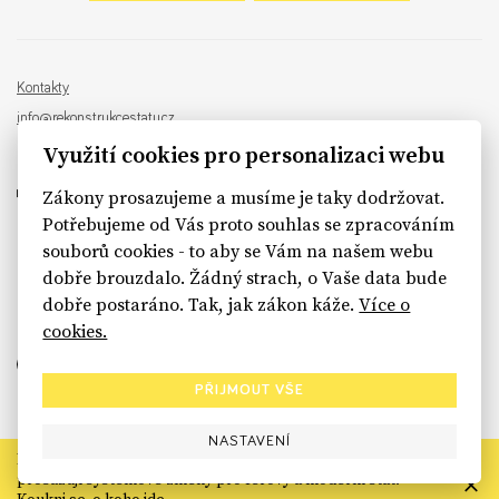
Kontakty
info@rekonstrukcestatu.cz
Návrh a vývoj:
Sinfin
, ilustrace:
Patrik Antczak
Využití cookies pro personalizaci webu
Zákony prosazujeme a musíme je taky dodržovat.
Potřebujeme od Vás proto souhlas se zpracováním
souborů cookies - to aby se Vám na našem webu
sinfin.digital
dobře brouzdalo. Žádný strach, o Vaše data bude
dobře postaráno. Tak, jak zákon káže.
Více o
cookies.
PŘIJMOUT VŠE
NASTAVENÍ
Rekonstrukce státu končí. Její členské organizace však dál
prosazují systémové změny pro férový a moderní stát.