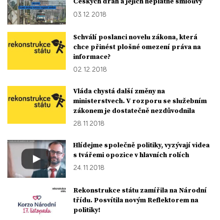
Českých drah a jejich neplatné smlouvy
03. 12. 2018
Schválí poslanci novelu zákona, která
chce přinést plošné omezení práva na
informace?
02. 12. 2018
Vláda chystá další změny na
ministerstvech. V rozporu se služebním
zákonem je dostatečně nezdůvodnila
28. 11. 2018
Hlídejme společně politiky, vyzývají videa
s tvářemi opozice v hlavních rolích
24. 11. 2018
Rekonstrukce státu zamířila na Národní
třídu. Posvítila novým Reflektorem na
politiky!