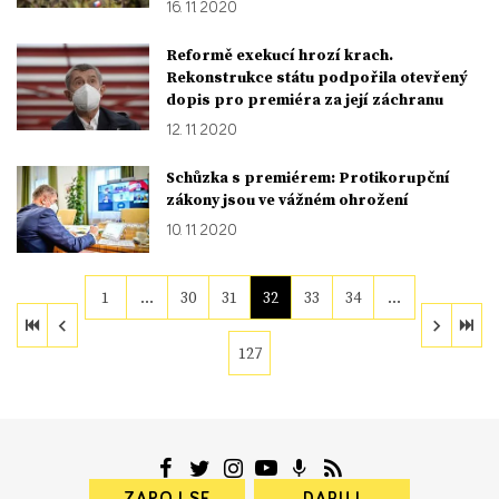
16. 11. 2020
Reformě exekucí hrozí krach.
Rekonstrukce státu podpořila otevřený
dopis pro premiéra za její záchranu
12. 11. 2020
Schůzka s premiérem: Protikorupční
zákony jsou ve vážném ohrožení
10. 11. 2020
1
…
30
31
32
33
34
…
127