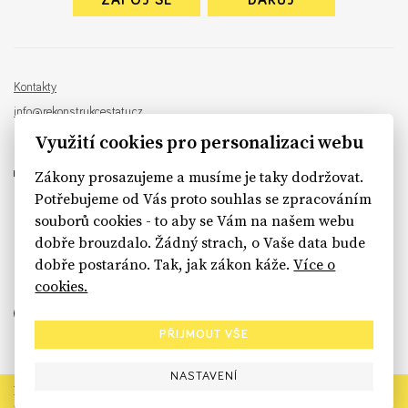
ZAPOJ SE
DARUJ
Kontakty
info@rekonstrukcestatu.cz
Návrh a vývoj:
Sinfin
, ilustrace:
Patrik Antczak
Využití cookies pro personalizaci webu
Zákony prosazujeme a musíme je taky dodržovat.
Potřebujeme od Vás proto souhlas se zpracováním
souborů cookies - to aby se Vám na našem webu
sinfin.digital
dobře brouzdalo. Žádný strach, o Vaše data bude
dobře postaráno. Tak, jak zákon káže.
Více o
cookies.
PŘIJMOUT VŠE
NASTAVENÍ
Rekonstrukce státu končí. Její členské organizace však dál
prosazují systémové změny pro férový a moderní stát.