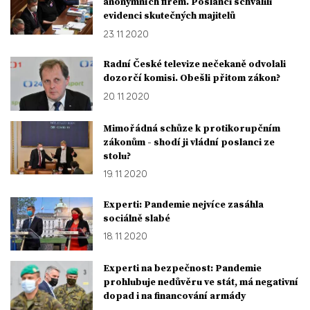
anonymních firem. Poslanci schválili
evidenci skutečných majitelů
23. 11. 2020
Radní České televize nečekaně odvolali
dozorčí komisi. Obešli přitom zákon?
20. 11. 2020
Mimořádná schůze k protikorupčním
zákonům - shodí ji vládní poslanci ze
stolu?
19. 11. 2020
Experti: Pandemie nejvíce zasáhla
sociálně slabé
18. 11. 2020
Experti na bezpečnost: Pandemie
prohlubuje nedůvěru ve stát, má negativní
dopad i na financování armády