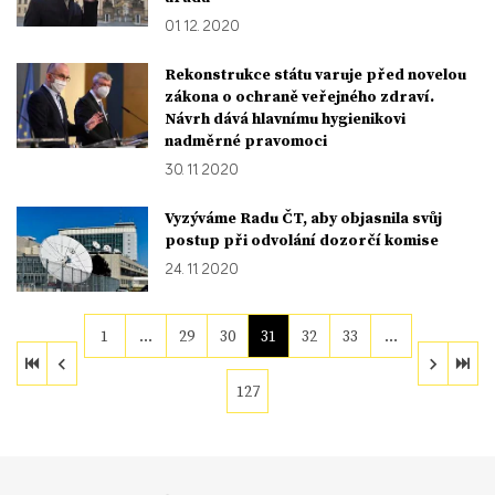
01. 12. 2020
Rekonstrukce státu varuje před novelou
zákona o ochraně veřejného zdraví.
Návrh dává hlavnímu hygienikovi
nadměrné pravomoci
30. 11. 2020
Vyzýváme Radu ČT, aby objasnila svůj
postup při odvolání dozorčí komise
24. 11. 2020
1
…
29
30
31
32
33
…
127