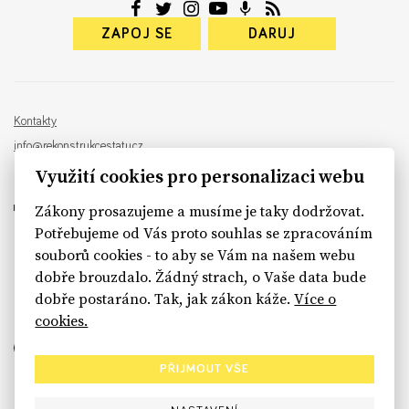
ZAPOJ SE
DARUJ
Kontakty
info@rekonstrukcestatu.cz
Návrh a vývoj:
Sinfin
, ilustrace:
Patrik Antczak
Využití cookies pro personalizaci webu
Zákony prosazujeme a musíme je taky dodržovat.
Potřebujeme od Vás proto souhlas se zpracováním
souborů cookies - to aby se Vám na našem webu
sinfin.digital
dobře brouzdalo. Žádný strach, o Vaše data bude
dobře postaráno. Tak, jak zákon káže.
Více o
cookies.
PŘIJMOUT VŠE