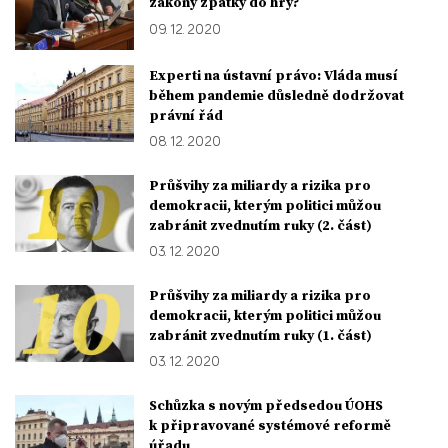
zákony zpátky do hry?
09. 12. 2020
Experti na ústavní právo: Vláda musí
během pandemie důsledně dodržovat
právní řád
08. 12. 2020
Průšvihy za miliardy a rizika pro
demokracii, kterým politici můžou
zabránit zvednutím ruky (2. část)
03. 12. 2020
Průšvihy za miliardy a rizika pro
demokracii, kterým politici můžou
zabránit zvednutím ruky (1. část)
03. 12. 2020
Schůzka s novým předsedou ÚOHS
k připravované systémové reformě
úřadu