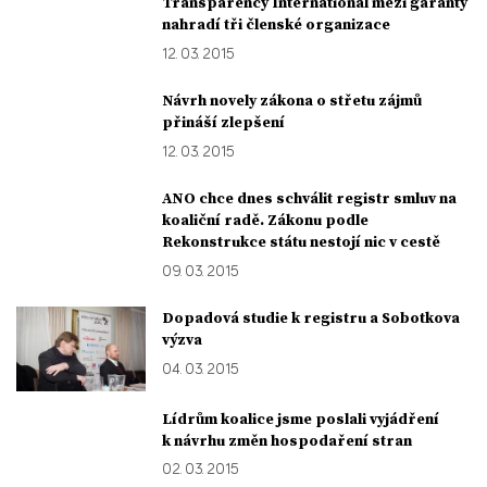
Transparency International mezi garanty
nahradí tři členské organizace
12. 03. 2015
Návrh novely zákona o střetu zájmů
přináší zlepšení
12. 03. 2015
ANO chce dnes schválit registr smluv na
koaliční radě. Zákonu podle
Rekonstrukce státu nestojí nic v cestě
09. 03. 2015
Dopadová studie k registru a Sobotkova
výzva
04. 03. 2015
Lídrům koalice jsme poslali vyjádření
k návrhu změn hospodaření stran
02. 03. 2015