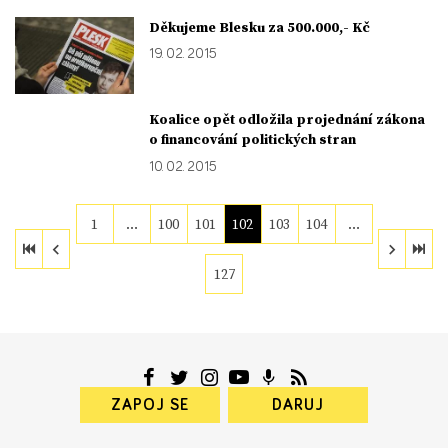
Děkujeme Blesku za 500.000,- Kč
19. 02. 2015
Koalice opět odložila projednání zákona
o financování politických stran
10. 02. 2015
1
…
100
101
102
103
104
…
127
ZAPOJ SE
DARUJ