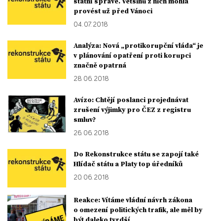
státní správě. Většinu z nich mohla
provést už před Vánoci
04. 07. 2018
Analýza: Nová „protikorupční vláda“ je
v plánování opatření proti korupci
značně opatrná
28. 06. 2018
Avízo: Chtějí poslanci projednávat
zrušení výjimky pro ČEZ z registru
smluv?
26. 06. 2018
Do Rekonstrukce státu se zapojí také
Hlídač státu a Platy top úředníků
20. 06. 2018
Reakce: Vítáme vládní návrh zákona
o omezení politických trafik, ale měl by
být daleko tvrdší