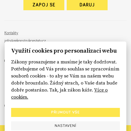
ZAPOJ SE
DARUJ
Kontakty
info@rekonstrukcestatu.cz
Návrh a vývoj:
Sinfin
, ilustrace:
Patrik Antczak
Využití cookies pro personalizaci webu
Zákony prosazujeme a musíme je taky dodržovat.
Potřebujeme od Vás proto souhlas se zpracováním
souborů cookies - to aby se Vám na našem webu
sinfin.digital
dobře brouzdalo. Žádný strach, o Vaše data bude
dobře postaráno. Tak, jak zákon káže.
Více o
cookies.
PŘIJMOUT VŠE
NASTAVENÍ
Rekonstrukce státu končí. Její členské organizace však dál