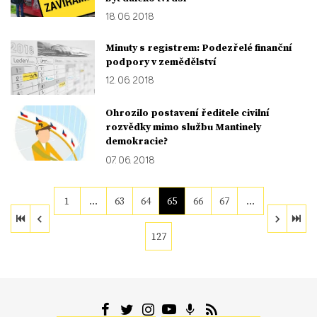
18. 06. 2018
Minuty s registrem: Podezřelé finanční
podpory v zemědělství
12. 06. 2018
Ohrozilo postavení ředitele civilní
rozvědky mimo službu Mantinely
demokracie?
07. 06. 2018
1
…
63
64
65
66
67
…
127