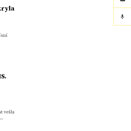
kryla
ísní
S.
t vešla
..