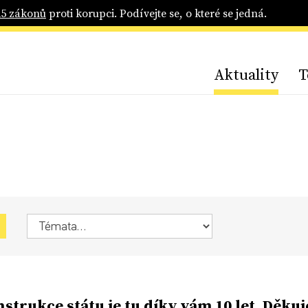
25 zákonů
proti korupci. Podívejte se, o které se jedná.
Aktuality
T
strukce státu je tu díky vám 10 let. Děku