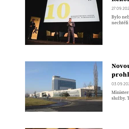
27. 09. 20
Bylo neb
nechtěli
Novou
prohl
03. 09. 2
Minister
služby. 