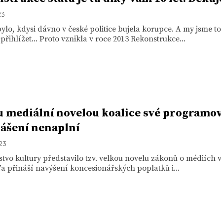
23
ylo, kdysi dávno v české politice bujela korupce. A my jsme 
 přihlížet... Proto vznikla v roce 2013 Rekonstrukce...
 mediální novelou koalice své programo
ášení nenaplní
023
stvo kultury představilo tzv. velkou novelu zákonů o médiích 
Ta přináší navýšení koncesionářských poplatků i...