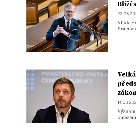
Blíží
22. 08. 2
Vláda zí
Pracovní
Velká
předs
záko
14. 08. 20
Významné
omezení 