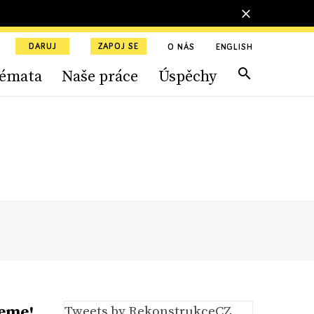
DARUJ
ZAPOJ SE
O NÁS
ENGLISH
émata
Naše práce
Úspěchy
jeme!
Tweets by RekonstrukceCZ