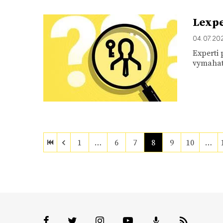
Lexpe
04. 07. 20
Experti
vymahat
1
…
6
7
8
9
10
…