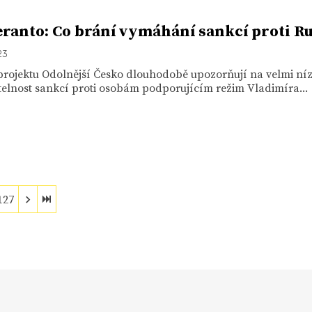
ranto: Co brání vymáhání sankcí proti R
23
 projektu Odolnější Česko dlouhodobě upozorňují na velmi ní
elnost sankcí proti osobám podporujícím režim Vladimíra...
127