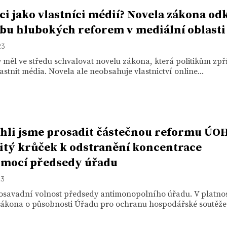
ici jako vlastníci médií? Novela zákona od
bu hlubokých reforem v mediální oblasti
23
 měl ve středu schvalovat novelu zákona, která politikům zpř
astnit média. Novela ale neobsahuje vlastnictví online...
li jsme prosadit částečnou reformu ÚOH
itý krůček k odstranění koncentrace
omocí předsedy úřadu
23
osavadní volnost předsedy antimonopolního úřadu. V platnos
zákona o působnosti Úřadu pro ochranu hospodářské soutěže.