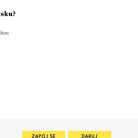
usku?
zkou
ZAPOJ SE
DARUJ