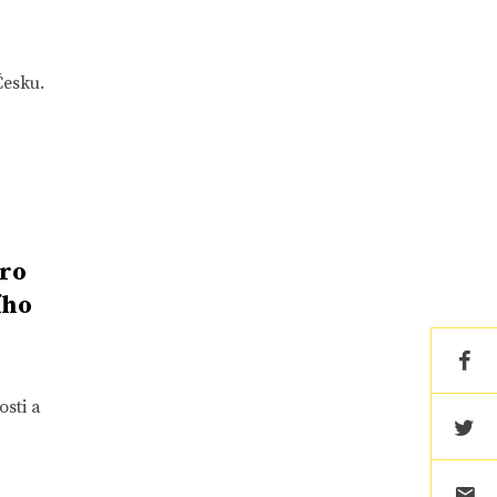
Česku.
tro
ího
osti a