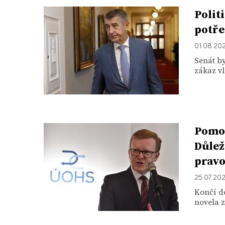
Polit
potře
01. 08. 20
Senát by
zákaz vl
Pomoh
Důlež
prav
25. 07. 20
Končí d
novela 