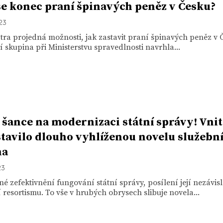
 se konec praní špinavých peněz v Česku?
023
tra projedná možnosti, jak zastavit praní špinavých peněz v 
 skupina při Ministerstvu spravedlnosti navrhla...
 šance na modernizaci státní správy! Vni
tavilo dlouho vyhlíženou novelu služebn
na
23
 zefektivnění fungování státní správy, posílení její nezávisl
resortismu. To vše v hrubých obrysech slibuje novela...