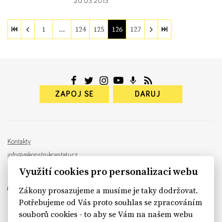
20. 03. 2013
1
…
124
125
126
127
ZAPOJ SE
DARUJ
Kontakty
info@rekonstrukcestatu.cz
Návrh a vývoj:
Sinfin
, ilustrace:
Patrik Antczak
Využití cookies pro personalizaci webu
Zákony prosazujeme a musíme je taky dodržovat.
Potřebujeme od Vás proto souhlas se zpracováním
souborů cookies - to aby se Vám na našem webu
sinfin.digital