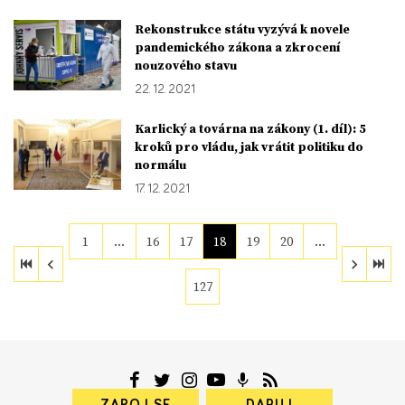
Rekonstrukce státu vyzývá k novele
pandemického zákona a zkrocení
nouzového stavu
22. 12. 2021
Karlický a továrna na zákony (1. díl): 5
kroků pro vládu, jak vrátit politiku do
normálu
17. 12. 2021
1
…
16
17
18
19
20
…
127