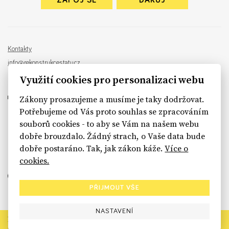
ZAPOJ SE
DARUJ
Kontakty
info@rekonstrukcestatu.cz
Návrh a vývoj:
Sinfin
, ilustrace:
Patrik Antczak
Využití cookies pro personalizaci webu
Zákony prosazujeme a musíme je taky dodržovat.
Potřebujeme od Vás proto souhlas se zpracováním
souborů cookies - to aby se Vám na našem webu
sinfin.digital
dobře brouzdalo. Žádný strach, o Vaše data bude
dobře postaráno. Tak, jak zákon káže.
Více o
cookies.
PŘIJMOUT VŠE
NASTAVENÍ
Rekonstrukce státu končí. Její členské organizace však dál
prosazují systémové změny pro férový a moderní stát.