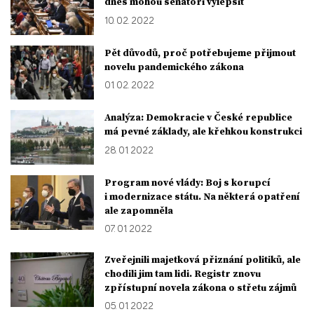
dnes mohou senátoři vylepšit
10. 02. 2022
Pět důvodů, proč potřebujeme přijmout
novelu pandemického zákona
01. 02. 2022
Analýza: Demokracie v České republice
má pevné základy, ale křehkou konstrukci
28. 01. 2022
Program nové vlády: Boj s korupcí
i modernizace státu. Na některá opatření
ale zapomněla
07. 01. 2022
Zveřejnili majetková přiznání politiků, ale
chodili jim tam lidi. Registr znovu
zpřístupní novela zákona o střetu zájmů
05. 01. 2022