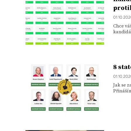
proti
01. 10. 20
Chce váš
kandidát
8 sta
01. 10. 20
Jak se z
Přináší