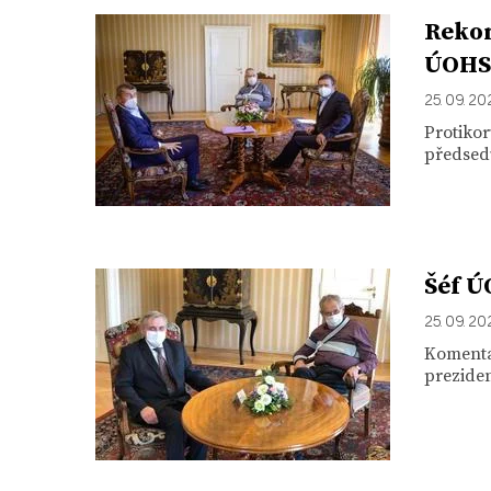
Rekon
ÚOHS 
25. 09. 2
Protikor
předsed
Šéf Ú
25. 09. 2
Komentá
prezide