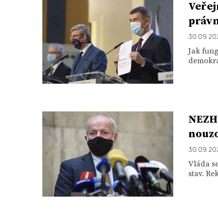
Veřej
právn
30. 09. 2
Jak fun
demokrac
NEZHA
nouzo
30. 09. 2
Vláda se
stav. Re