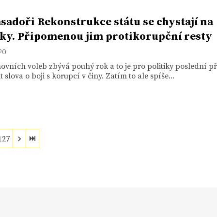
adoři Rekonstrukce státu se chystají na
iky. Připomenou jim protikorupční resty
020
vních voleb zbývá pouhý rok a to je pro politiky poslední pří
 slova o boji s korupcí v činy. Zatím to ale spíše...
127