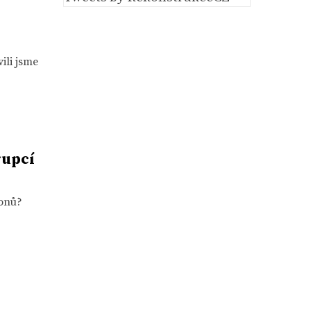
ili jsme
rupcí
konů?