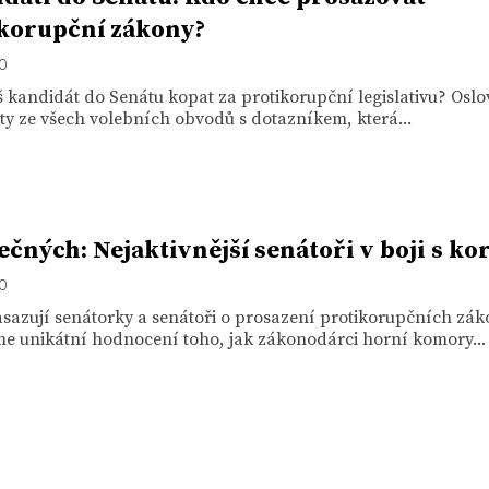
korupční zákony?
20
 kandidát do Senátu kopat za protikorupční legislativu? Oslov
y ze všech volebních obvodů s dotazníkem, která...
tečných: Nejaktivnější senátoři v boji s ko
20
asazují senátorky a senátoři o prosazení protikorupčních zá
me unikátní hodnocení toho, jak zákonodárci horní komory...