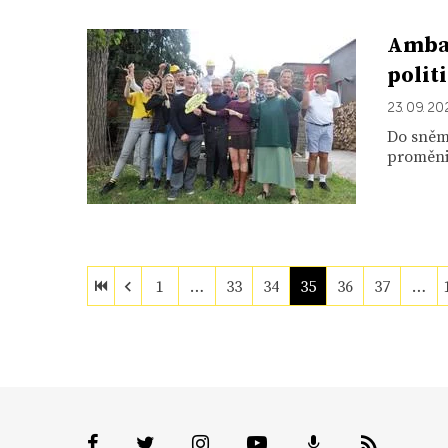
Ambas
polit
23. 09. 2
Do sněmo
proměnit
1
…
33
34
35
36
37
…