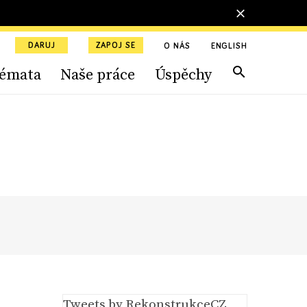
DARUJ
ZAPOJ SE
O NÁS
ENGLISH
émata
Naše práce
Úspěchy
Tweets by RekonstrukceCZ