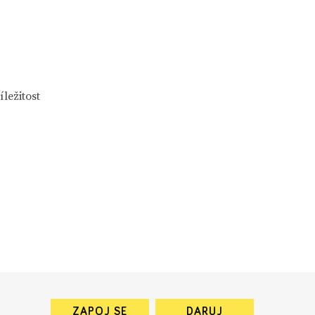
ležitost
ZAPOJ SE
DARUJ