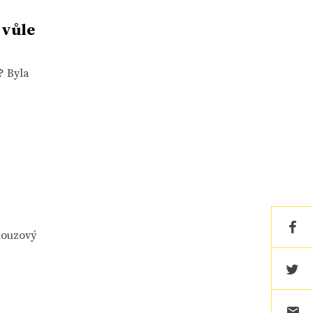
 vůle
? Byla
 nouzový