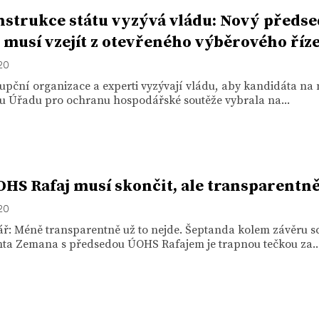
strukce státu vyzývá vládu: Nový předse
musí vzejít z otevřeného výběrového říz
020
upční organizace a experti vyzývají vládu, aby kandidáta na
u Úřadu pro ochranu hospodářské soutěže vybrala na...
OHS Rafaj musí skončit, ale transparentn
020
ř: Méně transparentně už to nejde. Šeptanda kolem závěru s
nta Zemana s předsedou ÚOHS Rafajem je trapnou tečkou za..