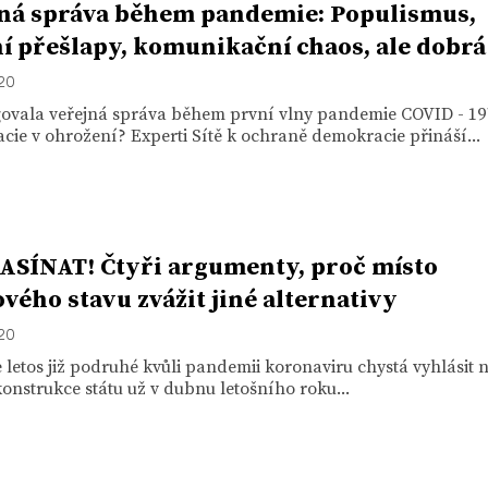
ná správa během pandemie: Populismus,
í přešlapy, komunikační chaos, ale dobrá
020
govala veřejná správa během první vlny pandemie COVID - 19
ie v ohrožení? Experti Sítě k ochraně demokracie přináší...
SÍNAT! Čtyři argumenty, proč místo
vého stavu zvážit jiné alternativy
020
 letos již podruhé kvůli pandemii koronaviru chystá vyhlásit
konstrukce státu už v dubnu letošního roku...