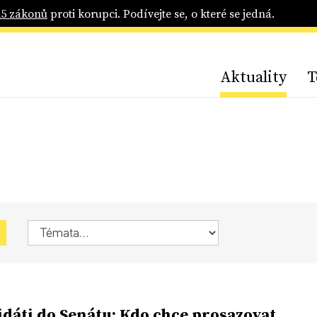
25 zákonů
proti korupci. Podívejte se, o které se jedná.
Aktuality
T
dáti do Senátu: Kdo chce prosazovat