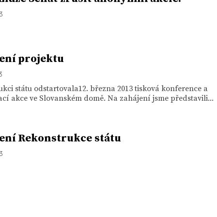
13
ení projektu
3
kci státu odstartovala12. března 2013 tisková konference a
cí akce ve Slovanském domě. Na zahájení jsme představili...
ení Rekonstrukce státu
13