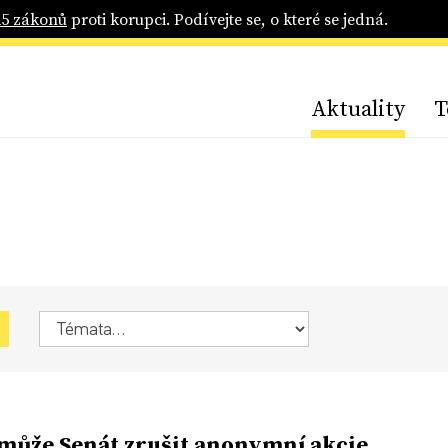
25 zákonů
proti korupci. Podívejte se, o které se jedná.
Aktuality
T
 může Senát zrušit anonymní akcie.