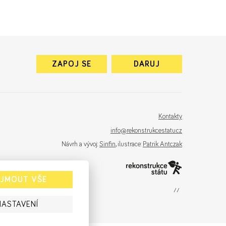
ZAPOJ SE
DARUJ
Kontakty
info@rekonstrukcestatu.cz
Návrh a vývoj:
Sinfin
, ilustrace:
Patrik Antczak
IJMOUT VŠE
sinfin.digital
NASTAVENÍ