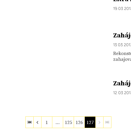
19. 03. 20
Zaháj
13. 03. 201
Rekonstu
zahajova
Zaháj
12. 03. 20
1
…
125
126
127