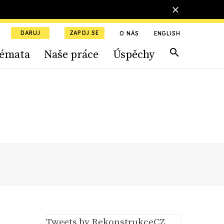
DARUJ
ZAPOJ SE
O NÁS
ENGLISH
émata
Naše práce
Úspěchy
Tweets by RekonstrukceCZ