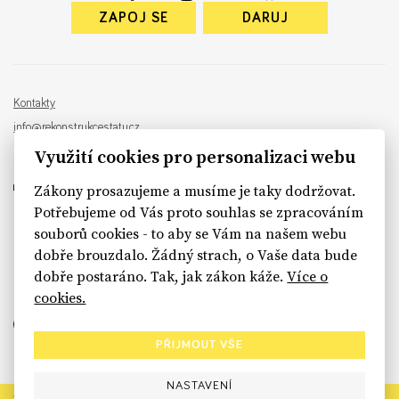
ZAPOJ SE
DARUJ
Kontakty
info@rekonstrukcestatu.cz
Návrh a vývoj:
Sinfin
, ilustrace:
Patrik Antczak
Využití cookies pro personalizaci webu
Zákony prosazujeme a musíme je taky dodržovat.
Potřebujeme od Vás proto souhlas se zpracováním
souborů cookies - to aby se Vám na našem webu
sinfin.digital
dobře brouzdalo. Žádný strach, o Vaše data bude
dobře postaráno. Tak, jak zákon káže.
Více o
cookies.
PŘIJMOUT VŠE
NASTAVENÍ