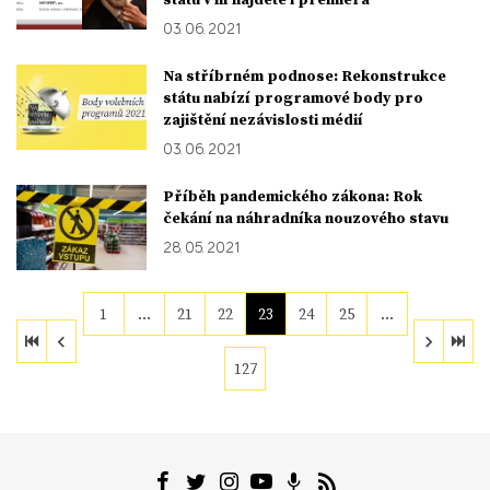
03. 06. 2021
Na stříbrném podnose: Rekonstrukce
státu nabízí programové body pro
zajištění nezávislosti médií
03. 06. 2021
Příběh pandemického zákona: Rok
čekání na náhradníka nouzového stavu
28. 05. 2021
1
…
21
22
23
24
25
…
127