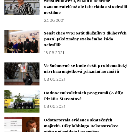
whistleblowerů, zákon o ochraně
oznamovatelů už ale tato vláda asi schválit
nestihne
23. 06. 2021
Senát chce vyprostit dlužníky z dluhových
pastí. Jaké změny exekučního řádu
schválil?
18. 06. 2021
Ve Sněmovně se bude řešit problematický
návrh na majetková přiznání novinářů
08. 06. 2021
Hodnocení volebních programů (2. díl):
Piráti a Starostové
08. 06. 2021
Odstartovala evidence skutečných
majitelů. Díky lobbingu Rekonstrukce
státu v ní najdete i premiéra