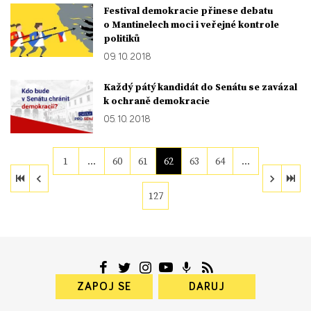
Festival demokracie přinese debatu
o Mantinelech moci i veřejné kontrole
politiků
09. 10. 2018
Každý pátý kandidát do Senátu se zavázal
k ochraně demokracie
05. 10. 2018
1
…
60
61
62
63
64
…
127
ZAPOJ SE
DARUJ