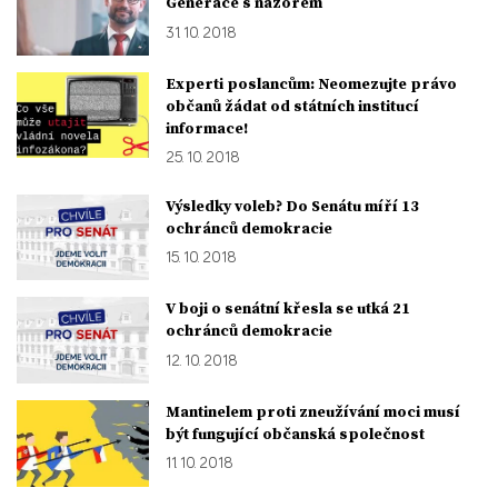
Generace s názorem
31. 10. 2018
Experti poslancům: Neomezujte právo
občanů žádat od státních institucí
informace!
25. 10. 2018
Výsledky voleb? Do Senátu míří 13
ochránců demokracie
15. 10. 2018
V boji o senátní křesla se utká 21
ochránců demokracie
12. 10. 2018
Mantinelem proti zneužívání moci musí
být fungující občanská společnost
11. 10. 2018