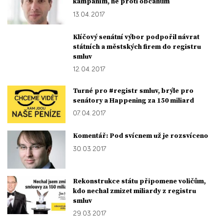
kampaním, ne proti občanům
13. 04. 2017
Klíčový senátní výbor podpořil návrat
státních a městských firem do registru
smluv
12. 04. 2017
Turné pro #registr smluv, brýle pro
senátory a Happening za 150 miliard
07. 04. 2017
Komentář: Pod svícnem už je rozsvíceno
30. 03. 2017
Rekonstrukce státu připomene voličům,
kdo nechal zmizet miliardy z registru
smluv
29. 03. 2017