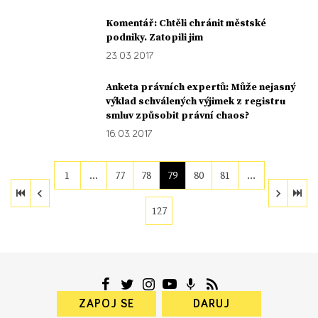
Komentář: Chtěli chránit městské
podniky. Zatopili jim
23. 03. 2017
Anketa právních expertů: Může nejasný
výklad schválených výjimek z registru
smluv způsobit právní chaos?
16. 03. 2017
1
…
77
78
79
80
81
…
127
ZAPOJ SE
DARUJ