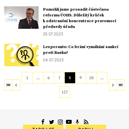
Pomohli jsme prosadit částečnou
reformu ÚOHS. Důležitý krůček
k odstranění koncentrace pravomocí
předsedy úřadu
25. 07. 2023
Lexperanto: Co brání vymáhání sankcí
proti Rusku?
04. 07. 2023
1
…
6
7
8
9
10
…
127