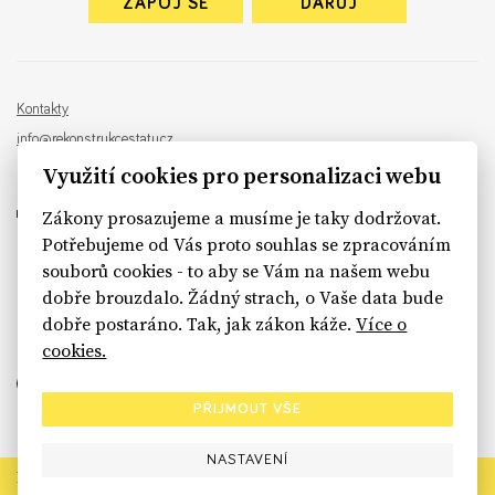
ZAPOJ SE
DARUJ
Kontakty
info@rekonstrukcestatu.cz
Návrh a vývoj:
Sinfin
, ilustrace:
Patrik Antczak
Využití cookies pro personalizaci webu
Zákony prosazujeme a musíme je taky dodržovat.
Potřebujeme od Vás proto souhlas se zpracováním
souborů cookies - to aby se Vám na našem webu
sinfin.digital
dobře brouzdalo. Žádný strach, o Vaše data bude
dobře postaráno. Tak, jak zákon káže.
Více o
cookies.
PŘIJMOUT VŠE
NASTAVENÍ
Rekonstrukce státu končí. Její členské organizace však dál