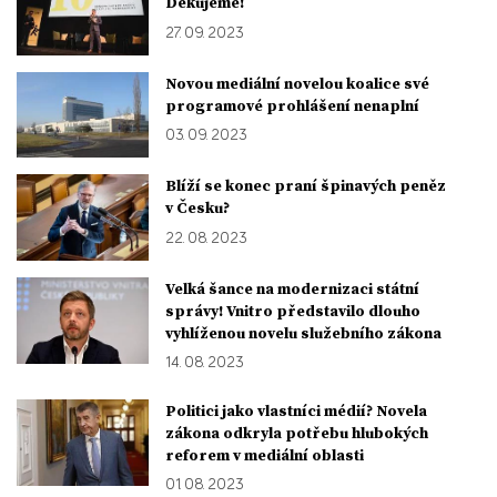
Děkujeme!
27. 09. 2023
Novou mediální novelou koalice své
programové prohlášení nenaplní
03. 09. 2023
Blíží se konec praní špinavých peněz
v Česku?
22. 08. 2023
Velká šance na modernizaci státní
správy! Vnitro představilo dlouho
vyhlíženou novelu služebního zákona
14. 08. 2023
Politici jako vlastníci médií? Novela
zákona odkryla potřebu hlubokých
reforem v mediální oblasti
01. 08. 2023