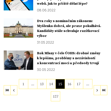
webů. Jak to příště dělat lépe?
08. 06. 2022
Dva roky s nominačním zákonem:
Myšlenka dobrá, ale praxe pokulhává.
Kandidáty stále schvaluje razítkovací
výbor
31. 05. 2022
Rok Mlsny v čele ÚOHS: drobné změny
k lepšímu, problémy s nezávislostí
a koncentrací moci u předsedy trvají
30. 05. 2022
1
…
13
14
15
16
17
…
127