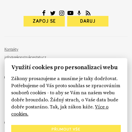
ZAPOJ SE
DARUJ
Kontakty
info@rekonstrukcestatu.cz
Návrh a vývoj:
Sinfin
, ilustrace:
Patrik Antczak
Využití cookies pro personalizaci webu
Zákony prosazujeme a musíme je taky dodržovat.
Potřebujeme od Vás proto souhlas se zpracováním
souborů cookies - to aby se Vám na našem webu
sinfin.digital
dobře brouzdalo. Žádný strach, o Vaše data bude
dobře postaráno. Tak, jak zákon káže.
Více o
cookies.
PŘIJMOUT VŠE