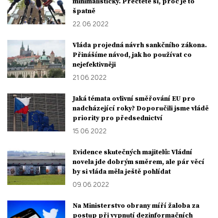
minimalisticky. Přečtěte si, proč je to
špatně
22. 06. 2022
Vláda projedná návrh sankčního zákona.
Přinášíme návod, jak ho používat co
nejefektivněji
21. 06. 2022
Jaká témata ovlivní směřování EU pro
nadcházející roky? Doporučili jsme vládě
priority pro předsednictví
15. 06. 2022
Evidence skutečných majitelů: Vládní
novela jde dobrým směrem, ale pár věcí
by si vláda měla ještě pohlídat
09. 06. 2022
Na Ministerstvo obrany míří žaloba za
postup při vypnutí dezinformačních