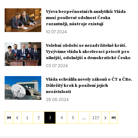
Výzva bezpečnostních analytiků: Vláda
musí posilovat odolnost Česka
razantněji, nástroje existují
10. 07. 2024
Volební období se nezadržitelně krátí.
Vyzýváme vládu k akceleraci priorit pro
silnější, odolnější a demokratické Česko
03. 07. 2024
Vláda schválila novely zákonů o ČT a ČRo.
Důležitý krok k posílení jejich
nezávislosti
26. 06. 2024
1
2
3
4
5
…
127