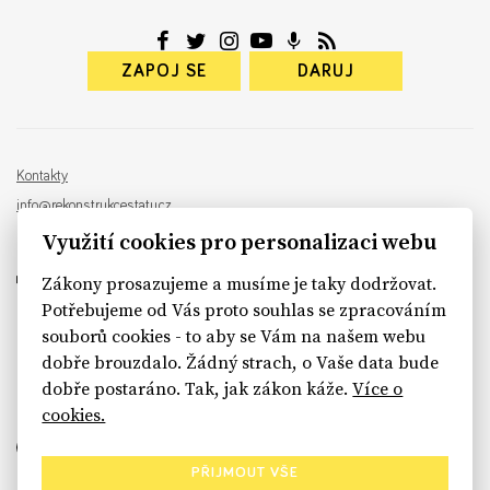
ZAPOJ SE
DARUJ
Kontakty
info@rekonstrukcestatu.cz
Návrh a vývoj:
Sinfin
, ilustrace:
Patrik Antczak
Využití cookies pro personalizaci webu
Zákony prosazujeme a musíme je taky dodržovat.
Potřebujeme od Vás proto souhlas se zpracováním
souborů cookies - to aby se Vám na našem webu
sinfin.digital
dobře brouzdalo. Žádný strach, o Vaše data bude
dobře postaráno. Tak, jak zákon káže.
Více o
cookies.
PŘIJMOUT VŠE