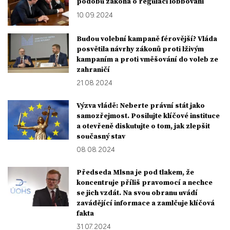
podobu zákona o regulaci lobbování
10. 09. 2024
Budou volební kampaně férovější? Vláda
posvětila návrhy zákonů proti lživým
kampaním a proti vměšování do voleb ze
zahraničí
21. 08. 2024
Výzva vládě: Neberte právní stát jako
samozřejmost. Posilujte klíčové instituce
a otevřeně diskutujte o tom, jak zlepšit
současný stav
08. 08. 2024
Předseda Mlsna je pod tlakem, že
koncentruje příliš pravomocí a nechce
se jich vzdát. Na svou obranu uvádí
zavádějící informace a zamlčuje klíčová
fakta
31. 07. 2024