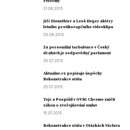
reformy
21. 08. 2013
Jiří Dienstbier a Leoš Heger aktéry
letního protikorupčního videoklipu
05. 08. 2013
Za personální turbulence v Český
drahách je zodpovědný parlament
30. 07. 2013
Aktualne.cz popisuje úspěchy
Rekonstrukce státu
25. 07. 2013
Tejc a Pospíšil v OVM: Chceme zničit
zákon o zveřejňování smluv
15. 07. 2013
Rekonstrukce státu v Otázkách Václava