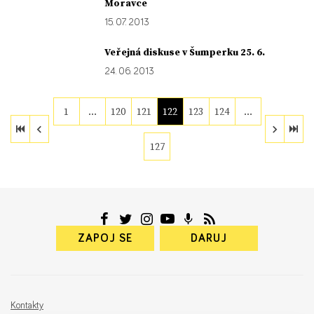
Moravce
15. 07. 2013
Veřejná diskuse v Šumperku 25. 6.
24. 06. 2013
1
…
120
121
122
123
124
…
127
ZAPOJ SE
DARUJ
Kontakty