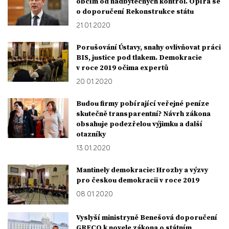
obcím od nadbytečných kontrol. Opírá se
o doporučení Rekonstrukce státu
21. 01. 2020
Porušování Ústavy, snahy ovlivňovat práci
BIS, justice pod tlakem. Demokracie
v roce 2019 očima expertů
20. 01. 2020
Budou firmy pobírající veřejné peníze
skutečně transparentní? Návrh zákona
obsahuje podezřelou výjimku a další
otazníky
13. 01. 2020
Mantinely demokracie: Hrozby a výzvy
pro českou demokracii v roce 2019
08. 01. 2020
Vyslyší ministryně Benešová doporučení
GRECO k novele zákona o státním