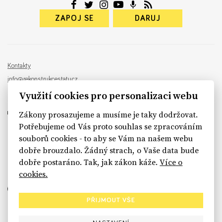
ZAPOJ SE
DARUJ
Kontakty
info@rekonstrukcestatu.cz
Návrh a vývoj:
Sinfin
, ilustrace:
Patrik Antczak
Využití cookies pro personalizaci webu
Zákony prosazujeme a musíme je taky dodržovat.
Potřebujeme od Vás proto souhlas se zpracováním
souborů cookies - to aby se Vám na našem webu
sinfin.digital
dobře brouzdalo. Žádný strach, o Vaše data bude
dobře postaráno. Tak, jak zákon káže.
Více o
cookies.
PŘIJMOUT VŠE