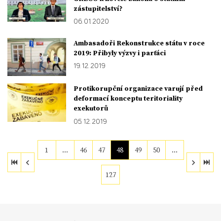
zástupitelství?
06. 01. 2020
Ambasadoři Rekonstrukce státu v roce
2019: Přibyly výzvy i parťáci
19. 12. 2019
Protikorupční organizace varují před
deformací konceptu teritoriality
exekutorů
05. 12. 2019
1
…
46
47
48
49
50
…
127