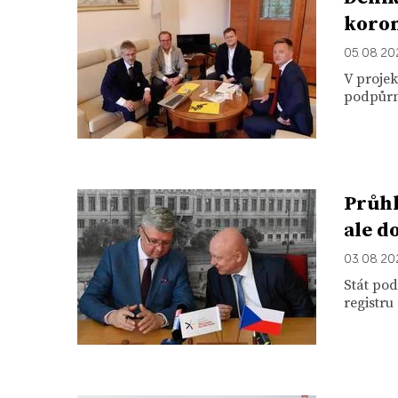
koro
05. 08. 2
V proje
podpůrn
Průhl
ale d
03. 08. 2
Stát po
registru