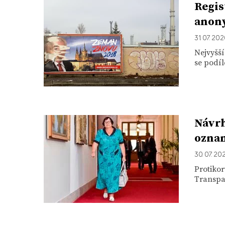
Regis
anon
31. 07. 20
Nejvyšší
se podíl
Návrh
ozna
30. 07. 20
Protikor
Transpar