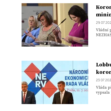
Koron
mini
29. 07. 20
Vládní 
NEZHASÍN
Lobbu
koro
23. 07. 20
Vláda p
vypsala 