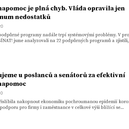
apomoc je plná chyb. Vláda opravila jen
mum nedostatků
20
podpůrné programy nadále trpí systémovými problémy. V pro
AT! jsme analyzovali na 22 podpůrných programů a zjistili,.
jeme u poslanců a senátorů za efektivní
napomoc
20
řislíbila nakopnout ekonomiku pochroumanou epidemií koro
podporu pro firmy i zaměstnance v celkové výši blížící se...