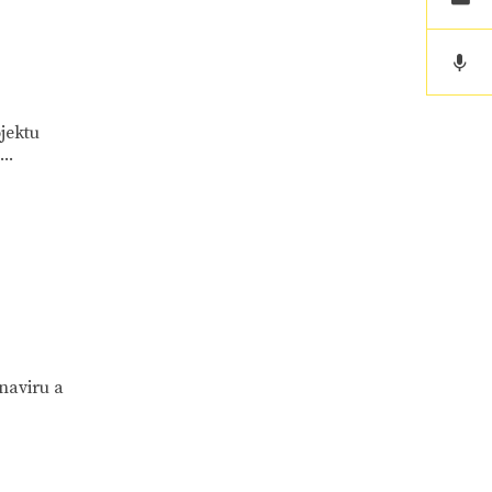
jektu
..
naviru a