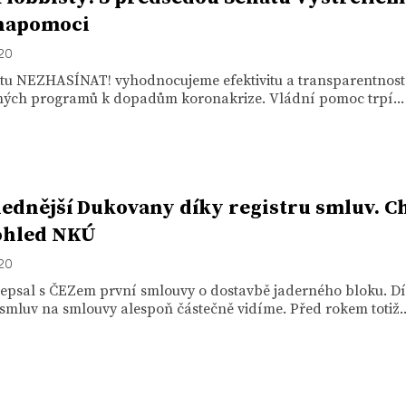
napomoci
020
ktu NEZHASÍNAT! vyhodnocujeme efektivitu a transparentnost
ých programů k dopadům koronakrize. Vládní pomoc trpí...
ednější Dukovany díky registru smluv. C
ohled NKÚ
020
depsal s ČEZem první smlouvy o dostavbě jaderného bloku. D
 smluv na smlouvy alespoň částečně vidíme. Před rokem totiž..