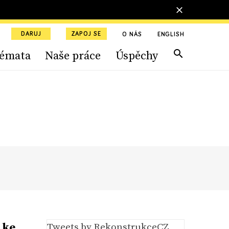
DARUJ
ZAPOJ SE
O NÁS
ENGLISH
émata
Naše práce
Úspěchy
 ke
Tweets by RekonstrukceCZ