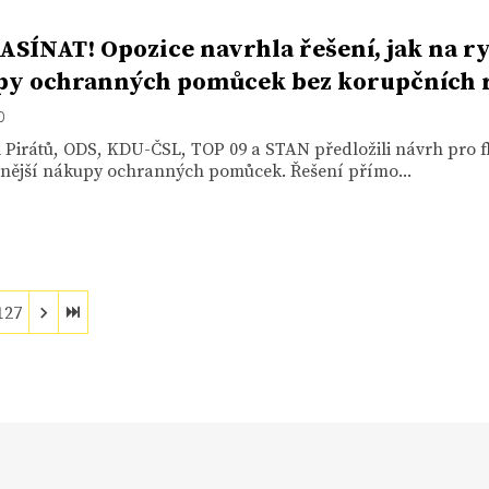
SÍNAT! Opozice navrhla řešení, jak na r
y ochranných pomůcek bez korupčních r
0
 Pirátů, ODS, KDU-ČSL, TOP 09 a STAN předložili návrh pro fl
ivnější nákupy ochranných pomůcek. Řešení přímo...
127