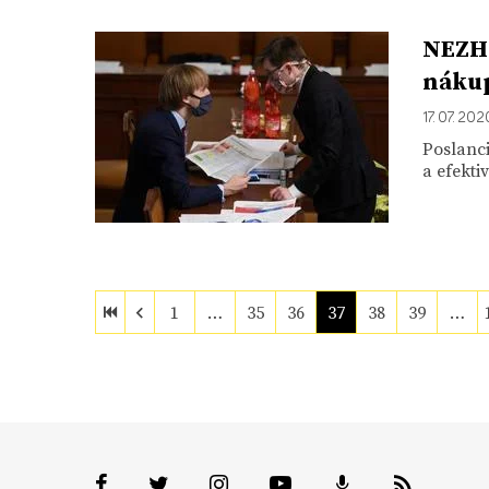
NEZHA
nákup
17. 07. 202
Poslanci
a efekt
1
…
35
36
37
38
39
…