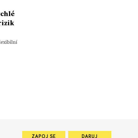
ychlé
izik
exibilní
ZAPOJ SE
DARUJ