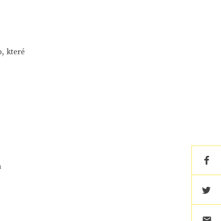
, které
a