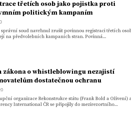
trace třetích osob jako pojistka proti
ymním politickým kampaním
20
 správní soud navrhnul zrušit povinnou registraci třetích osob
ejí na předvolebních kampaních stran. Povinná...
 zákona o whistleblowingu nezajistí
movatelům dostatečnou ochranu
20
upční organizace Rekonstrukce státu (Frank Bold a Oživení) 
ency International ČR se připojily do mezirezortního...