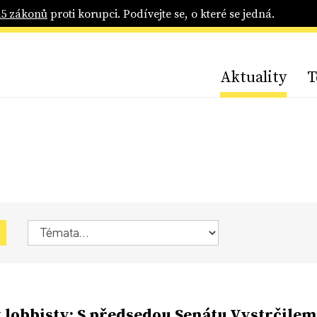
25 zákonů
proti korupci. Podívejte se, o které se jedná.
Aktuality
T
 lobbisty: S předsedou Senátu Vystrčilem