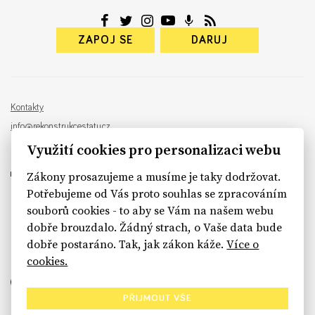
ZAPOJ SE
DARUJ
Kontakty
info@rekonstrukcestatu.cz
Návrh a vývoj:
Sinfin
, ilustrace:
Patrik Antczak
Využití cookies pro personalizaci webu
Zákony prosazujeme a musíme je taky dodržovat.
Potřebujeme od Vás proto souhlas se zpracováním
souborů cookies - to aby se Vám na našem webu
sinfin.digital
dobře brouzdalo. Žádný strach, o Vaše data bude
dobře postaráno. Tak, jak zákon káže.
Více o
cookies.
PŘIJMOUT VŠE