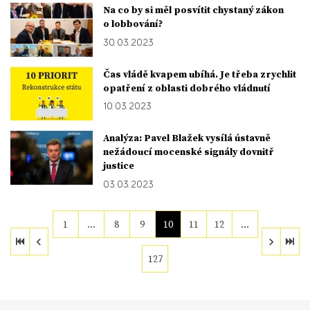
Na co by si měl posvítit chystaný zákon
o lobbování?
30. 03. 2023
Čas vládě kvapem ubíhá. Je třeba zrychlit
opatření z oblasti dobrého vládnutí
10. 03. 2023
Analýza: Pavel Blažek vysílá ústavně
nežádoucí mocenské signály dovnitř
justice
03. 03. 2023
1
…
8
9
10
11
12
…
127