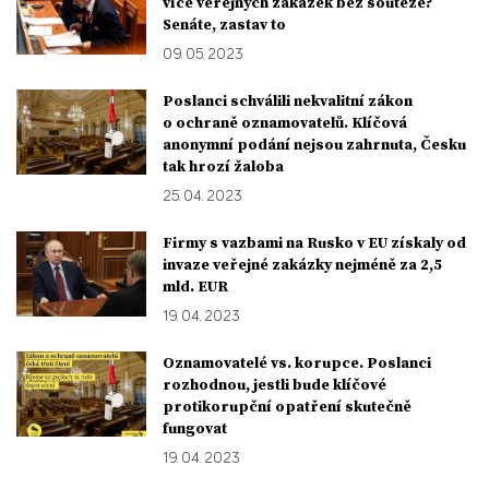
více veřejných zakázek bez soutěže?
Senáte, zastav to
09. 05. 2023
Poslanci schválili nekvalitní zákon
o ochraně oznamovatelů. Klíčová
anonymní podání nejsou zahrnuta, Česku
tak hrozí žaloba
25. 04. 2023
Firmy s vazbami na Rusko v EU získaly od
invaze veřejné zakázky nejméně za 2,5
mld. EUR
19. 04. 2023
Oznamovatelé vs. korupce. Poslanci
rozhodnou, jestli bude klíčové
protikorupční opatření skutečně
fungovat
19. 04. 2023