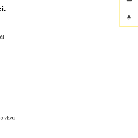
i.
ůl
o vlivu