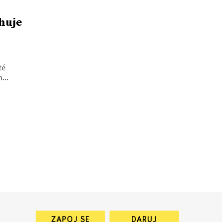
huje
té
...
ZAPOJ SE
DARUJ