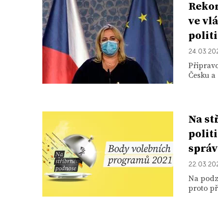
Rekon
ve vl
polit
24. 03. 20
Připravo
Česku a 
Na st
polit
správ
22. 03. 20
Na podz
proto př