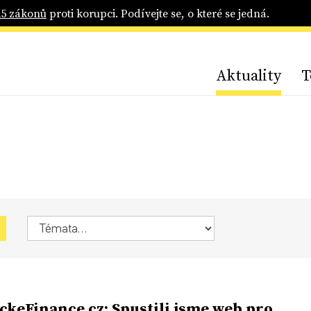
25 zákonů
proti korupci. Podívejte se, o které se jedná.
Aktuality
T
ickeFinance.cz: Spustili jsme web pro