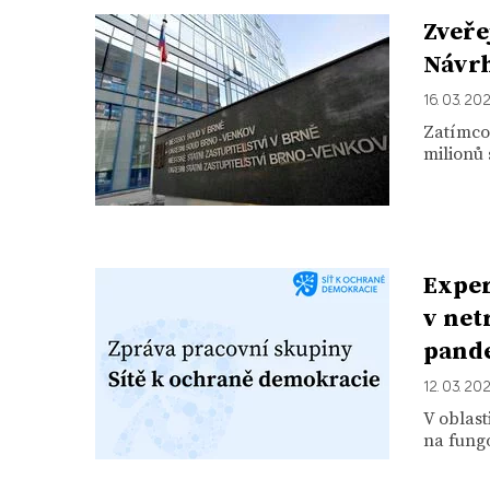
Zveře
Návrh
16. 03. 20
Zatímco 
milionů 
Exper
v net
pande
12. 03. 20
V oblas
na fung