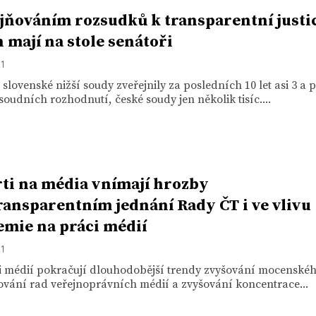
jňováním rozsudků k transparentní justic
 mají na stole senátoři
21
slovenské nižší soudy zveřejnily za posledních 10 let asi 3 a p
soudních rozhodnutí, české soudy jen několik tisíc....
ti na média vnímají hrozby
ransparentním jednání Rady ČT i ve vlivu
mie na práci médií
21
ti médií pokračují dlouhodobější trendy zvyšování mocenskéh
ování rad veřejnoprávních médií a zvyšování koncentrace...