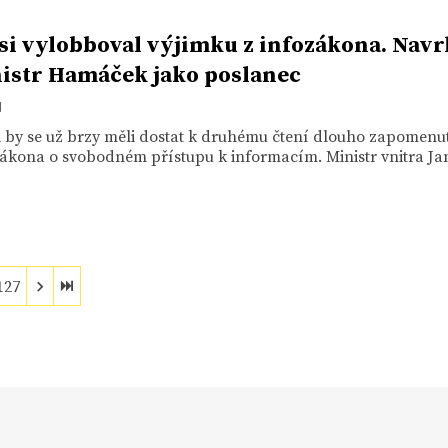
si vylobboval výjimku z infozákona. Navr
nistr Hamáček jako poslanec
1
i by se už brzy měli dostat k druhému čtení dlouho zapomenu
ákona o svobodném přístupu k informacím. Ministr vnitra Jan
127