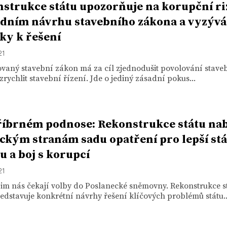
strukce státu upozorňuje na korupční ri
ádním návrhu stavebního zákona a vyzývá
iky k řešení
21
vaný stavební zákon má za cíl zjednodušit povolování staveb
zrychlit stavební řízení. Jde o jediný zásadní pokus...
říbrném podnose: Rekonstrukce státu nab
ickým stranám sadu opatření pro lepší stá
u a boj s korupcí
21
im nás čekají volby do Poslanecké sněmovny. Rekonstrukce s
edstavuje konkrétní návrhy řešení klíčových problémů státu..