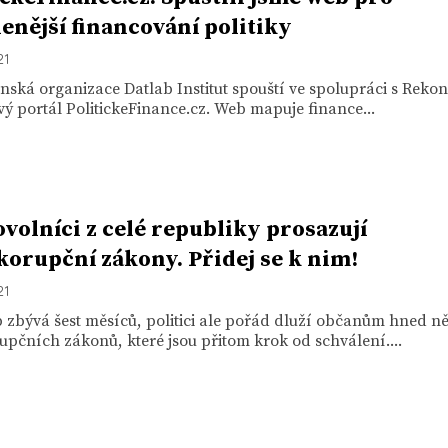
enější financování politiky
21
nská organizace Datlab Institut spouští ve spolupráci s Rekon
vý portál PolitickeFinance.cz. Web mapuje finance...
volníci z celé republiky prosazují
korupční zákony. Přidej se k nim!
21
 zbývá šest měsíců, politici ale pořád dluží občanům hned ně
upčních zákonů, které jsou přitom krok od schválení....