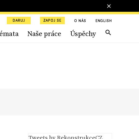
DARUJ
ZAPOJ SE
O NÁS
ENGLISH
émata
Naše práce
Úspěchy
Tweets by RekonstrukceCZ