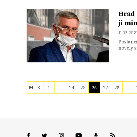
Hrad 
ji mi
11. 03. 202
Poslanc
novely z
1
…
24
25
26
27
28
…