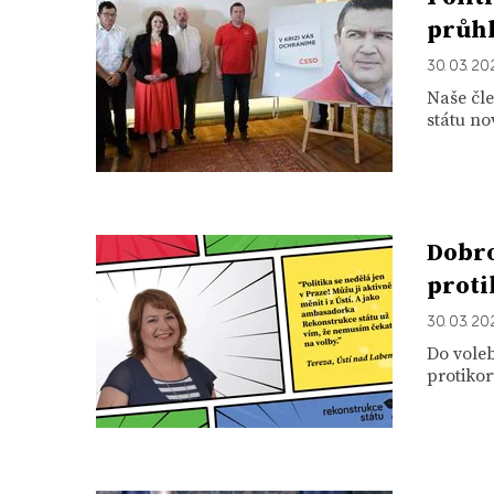
průhl
30. 03. 20
Naše čle
státu no
Dobro
proti
30. 03. 20
Do voleb
protikor