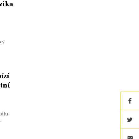
zika
 v
ízí
tní
tátu
.