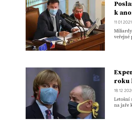
Posla
k an
11. 01. 2021
Miliard
veřejné 
Exper
roku 
18. 12. 20
Letošní 
na jaře 