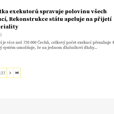
tka exekutorů spravuje polovinu všech
cí, Rekonstrukce státu apeluje na přijetí
oriality
20
i je více než 720 000 Čechů, celkový počet exekucí přesahuje 4
ý systém umožňuje, že na jednom dlužníkovi dluhy...
127