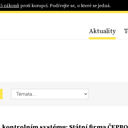
25 zákonů
proti korupci. Podívejte se, o které se jedná.
Aktuality
T
v kontrolním systému: Státní firma ČEPRO