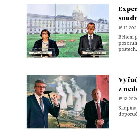
Exper
soudn
16. 12. 20
Během pr
pozoruh
postech..
Vyřaď
z ned
15. 12. 20
Skupina
doporuču