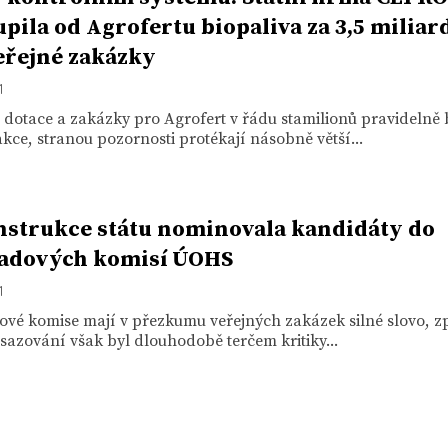
pila od Agrofertu biopaliva za 3,5 miliar
eřejné zakázky
1
dotace a zakázky pro Agrofert v řádu stamilionů pravidelně
akce, stranou pozornosti protékají násobně větší...
strukce státu nominovala kandidáty do
ladových komisí ÚOHS
1
ové komise mají v přezkumu veřejných zakázek silné slovo, 
bsazování však byl dlouhodobě terčem kritiky...