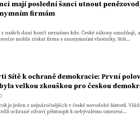
nci mají poslední šanci utnout penězovo
onymním firmám
y z našich daní končí neznámo kde. České zákony umožňují, 
peníze mohla získat firma s anonymními vlastníky. Stát...
ti Sítě k ochraně demokracie: První polo
byla velkou zkouškou pro českou demokr
20
rok je jeden z nejnáročnějších v české novodobé historii. Vlád
kvůli ochraně zdraví přistoupit k nebývalému omezení...