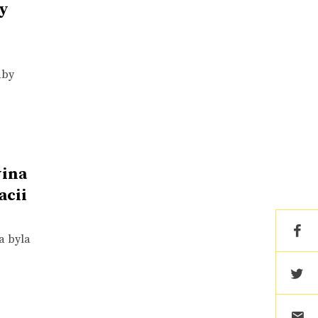
dy
aby
vina
acii
a byla