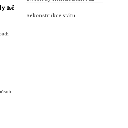
dy Kč
Rekonstrukce státu
 budí
způsob