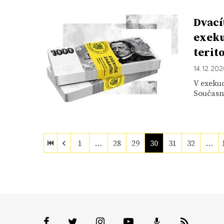
Dvací
exeku
terit
14. 12. 20
V exekuc
Současn
1
…
28
29
30
31
32
…