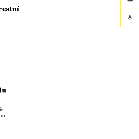
restní
du
ie
o...