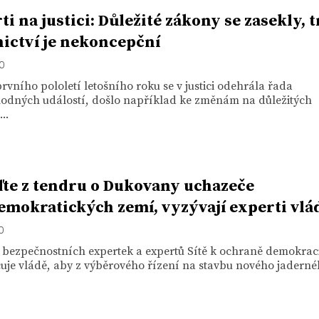
ti na justici: Důležité zákony se zasekly, t
ictví je nekoncepční
20
vního pololetí letošního roku se v justici odehrála řada
odných událostí, došlo například ke změnám na důležitých
..
te z tendru o Dukovany uchazeče
emokratických zemí, vyzývají experti vlá
20
 bezpečnostních expertek a expertů Sítě k ochraně demokrac
je vládě, aby z výběrového řízení na stavbu nového jadernéh