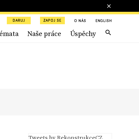
DARUJ
ZAPOJ SE
O NÁS
ENGLISH
émata
Naše práce
Úspěchy
Tweets by RekonstrukceCZ