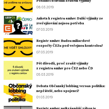
Poslanci schválili zrušení výjimky
08. 03. 2019
Anketa k registru smluv: Další výjimky ze
zveřejňování nejsou potřeba
07. 03. 2019
Registr smluv: Budou miliardové
rozpočty ČEZu pod veřejnou kontrolou?
07. 03. 2019
Pět důvodů, proč zrušit výjimky
z registru smluv pro ČEZ nebo ČD
05. 03. 2019
Debata Občanský lobbing versus politika:
nepřátelé, nebo spojenci?
01. 03. 2019
Registr smluv: nejkrásnější zákon je