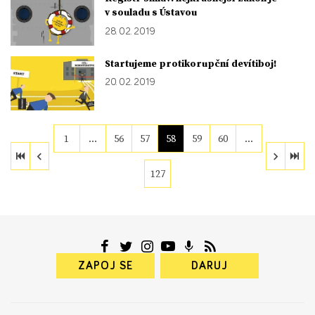
v souladu s Ústavou
28. 02. 2019
Startujeme protikorupční devítiboj!
20. 02. 2019
1
…
56
57
58
59
60
…
127
ZAPOJ SE
DARUJ