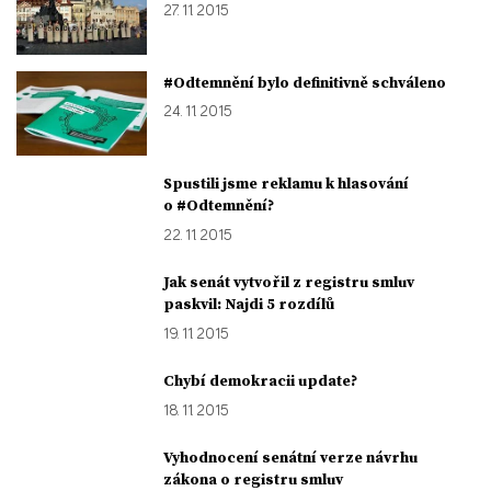
27. 11. 2015
#Odtemnění bylo definitivně schváleno
24. 11. 2015
Spustili jsme reklamu k hlasování
o #Odtemnění?
22. 11. 2015
Jak senát vytvořil z registru smluv
paskvil: Najdi 5 rozdílů
19. 11. 2015
Chybí demokracii update?
18. 11. 2015
Vyhodnocení senátní verze návrhu
zákona o registru smluv