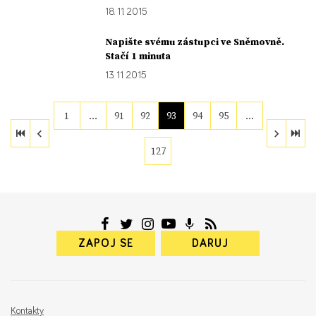
18. 11. 2015
Napište svému zástupci ve Sněmovně.
Stačí 1 minuta
13. 11. 2015
1
…
91
92
93
94
95
…
127
ZAPOJ SE
DARUJ
Kontakty