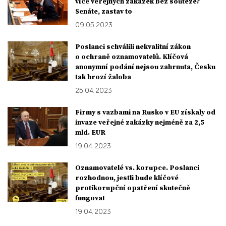
více veřejných zakázek bez soutěže?
Senáte, zastav to
09. 05. 2023
Poslanci schválili nekvalitní zákon
o ochraně oznamovatelů. Klíčová
anonymní podání nejsou zahrnuta, Česku
tak hrozí žaloba
25. 04. 2023
Firmy s vazbami na Rusko v EU získaly od
invaze veřejné zakázky nejméně za 2,5
mld. EUR
19. 04. 2023
Oznamovatelé vs. korupce. Poslanci
rozhodnou, jestli bude klíčové
protikorupční opatření skutečně
fungovat
19. 04. 2023