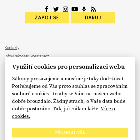
ZAPOJ SE
DARUJ
Kontakty
info@rekonstrukcestatu.cz
Návrh a vývoj:
Sinfin
, ilustrace:
Patrik Antczak
Využití cookies pro personalizaci webu
Zákony prosazujeme a musíme je taky dodržovat.
Potřebujeme od Vás proto souhlas se zpracováním
souborů cookies - to aby se Vám na našem webu
sinfin.digital
dobře brouzdalo. Žádný strach, o Vaše data bude
dobře postaráno. Tak, jak zákon káže.
Více o
cookies.
PŘIJMOUT VŠE