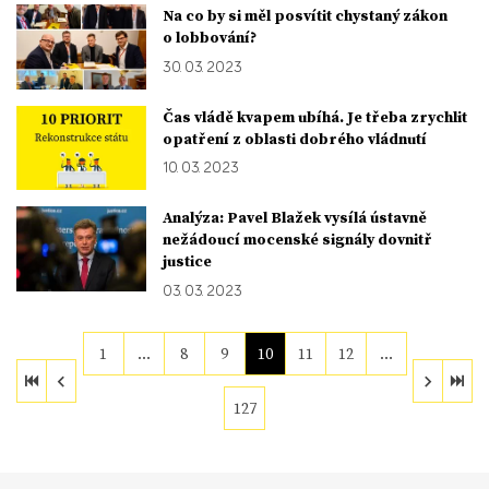
Na co by si měl posvítit chystaný zákon
o lobbování?
30. 03. 2023
Čas vládě kvapem ubíhá. Je třeba zrychlit
opatření z oblasti dobrého vládnutí
10. 03. 2023
Analýza: Pavel Blažek vysílá ústavně
nežádoucí mocenské signály dovnitř
justice
03. 03. 2023
1
…
8
9
10
11
12
…
127