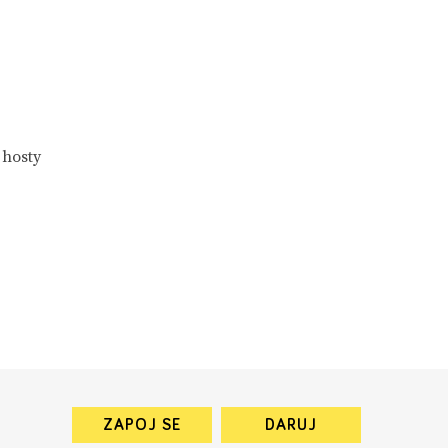
 hosty
ZAPOJ SE
DARUJ