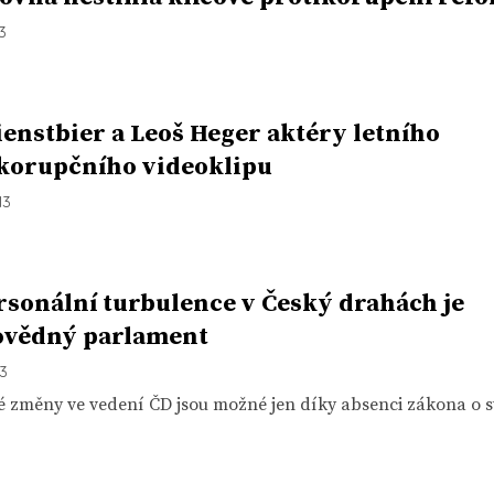
13
Dienstbier a Leoš Heger aktéry letního
korupčního videoklipu
13
rsonální turbulence v Český drahách je
ovědný parlament
13
é změny ve vedení ČD jsou možné jen díky absenci zákona o s