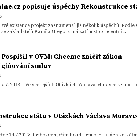
lne.cz popisuje úspěchy Rekonstrukce st
13
své existence projekt zaznamenal již několik úspěchů. Podle 
 ze zakladatelů Kamila Gregora má zatím stoprocentní...
a Pospíšil v OVM: Chceme zničit zákon
řejňování smluv
3
5. 7. 2013 – Ve včerejších Otázkách Václava Moravce se opět p
strukce státu v Otázkách Václava Moravc
3
ne 14.7.2013: Rozhovor s Jiřím Boudalem o trafikách ve státn