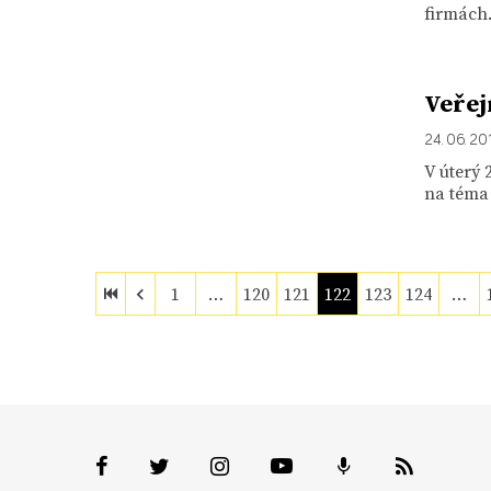
firmách
Veřej
24. 06. 20
V úterý 
na téma 
1
…
120
121
122
123
124
…