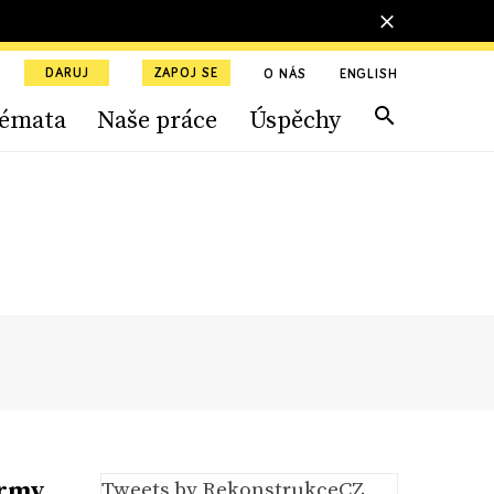
DARUJ
ZAPOJ SE
O NÁS
ENGLISH
émata
Naše práce
Úspěchy
ormy
Tweets by RekonstrukceCZ