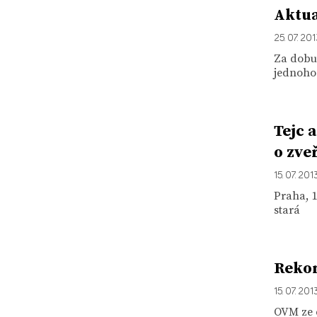
Aktua
25. 07. 20
Za dobu 
jednoho
Tejc 
o zve
15. 07. 201
Praha, 1
stará
Rekon
15. 07. 201
OVM ze d