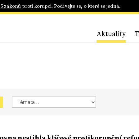
25 zákonů
proti korupci. Podívejte se, o které se jedná.
Aktuality
T
vna nestihla klíčové protikorupční ref