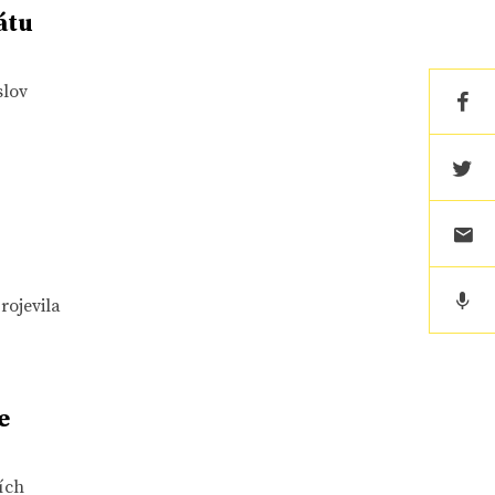
átu
slov
rojevila
e
ích