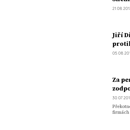
21. 08. 20
Jiří 
proti
05. 08. 20
Za pe
zodp
30. 07. 20
Překotn
firmách