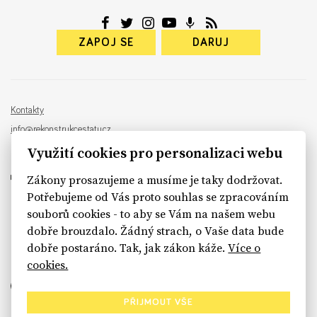
ZAPOJ SE
DARUJ
Kontakty
info@rekonstrukcestatu.cz
Návrh a vývoj:
Sinfin
, ilustrace:
Patrik Antczak
Využití cookies pro personalizaci webu
Zákony prosazujeme a musíme je taky dodržovat.
Potřebujeme od Vás proto souhlas se zpracováním
souborů cookies - to aby se Vám na našem webu
sinfin.digital
dobře brouzdalo. Žádný strach, o Vaše data bude
dobře postaráno. Tak, jak zákon káže.
Více o
cookies.
PŘIJMOUT VŠE