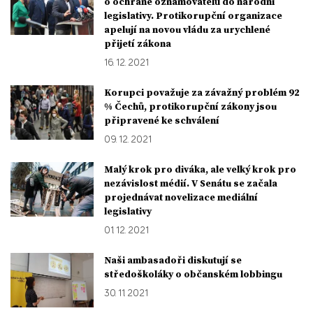
o ochraně oznamovatelů do národní
legislativy. Protikorupční organizace
apelují na novou vládu za urychlené
přijetí zákona
16. 12. 2021
Korupci považuje za závažný problém 92
% Čechů, protikorupční zákony jsou
připravené ke schválení
09. 12. 2021
Malý krok pro diváka, ale velký krok pro
nezávislost médií. V Senátu se začala
projednávat novelizace mediální
legislativy
01. 12. 2021
Naši ambasadoři diskutují se
středoškoláky o občanském lobbingu
30. 11. 2021