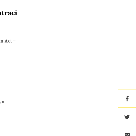
traci
m Act =
i
 v