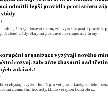
nci odmítli lepší pravidla proti střetu zá
 vlády
24
 budou již brzy hlasovat o tom, zda výrazně posílí pravidla p
ájmů členů vlády. Skupina poslanců navrhuje, aby firmy...
korupční organizace vyzývají nového min
ístní rozvoj: zabraňte zhasnutí nad třeti
ných zakázek!
24
rci chystají zvýšení limitů pro veřejné zakázky malého rozs
lovinu nominální hodnoty. Mimo veřejnou kontrolu i...