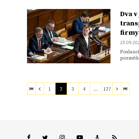
Dva v
trans
firmy
23. 09. 20
Poslanc
pozměňo
1
2
3
4
…
127