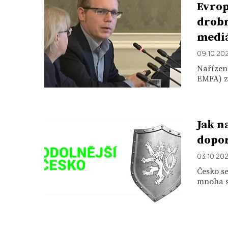
Evrop
drobn
mediá
09. 10. 20
Nařízen
EMFA) za
Jak n
dopor
03. 10. 20
Česko se
mnoha s