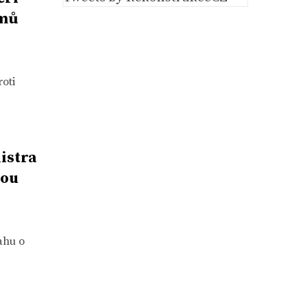
jmů
roti
istra
nou
ahu o