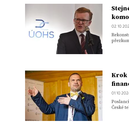
Stejn
komor
02. 10. 20
Rekonst
přezkumu
Krok 
finan
01. 10. 20
Poslanc
České te