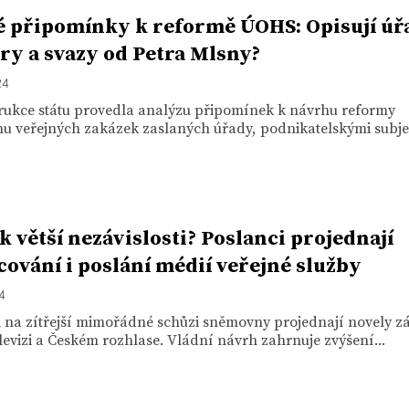
é připomínky k reformě ÚOHS: Opisují úř
y a svazy od Petra Mlsny?
24
rukce státu provedla analýzu připomínek k návrhu reformy
 veřejných zakázek zaslaných úřady, podnikatelskými subjek
k větší nezávislosti? Poslanci projednají
cování i poslání médií veřejné služby
24
i na zítřejší mimořádné schůzi sněmovny projednají novely z
levizi a Českém rozhlase. Vládní návrh zahrnuje zvýšení...