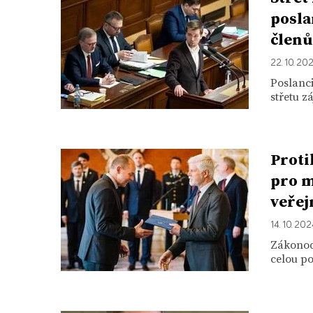
posla
členů
22. 10. 20
Poslanci
střetu z
Proti
pro m
veřej
14. 10. 20
Zákonodá
celou po