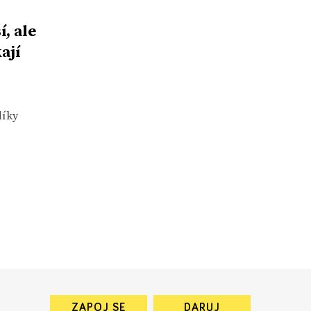
, ale
ají
díky
ZAPOJ SE
DARUJ