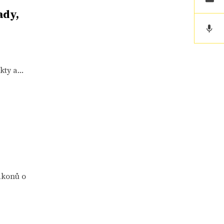
ady,
ty a...
ákonů o