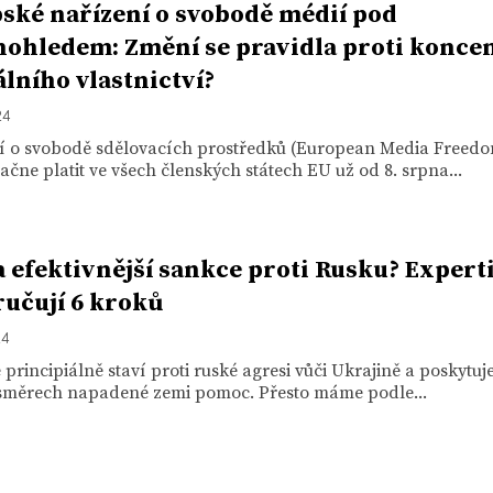
ské nařízení o svobodě médií pod
ohledem: Změní se pravidla proti koncen
lního vlastnictví?
24
í o svobodě sdělovacích prostředků (European Media Freedo
čne platit ve všech členských státech EU už od 8. srpna...
a efektivnější sankce proti Rusku? Expert
učují 6 kroků
24
 principiálně staví proti ruské agresi vůči Ukrajině a poskytuje
měrech napadené zemi pomoc. Přesto máme podle...