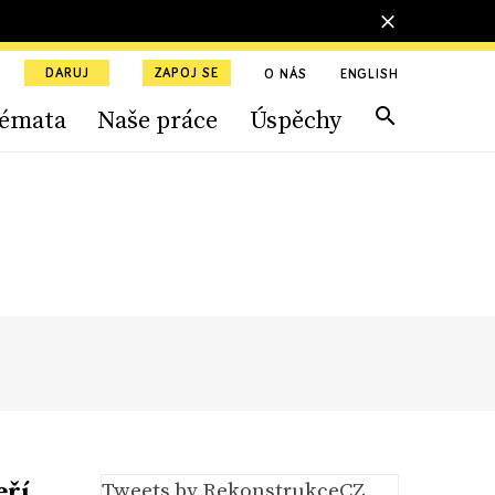
DARUJ
ZAPOJ SE
O NÁS
ENGLISH
émata
Naše práce
Úspěchy
eří
Tweets by RekonstrukceCZ