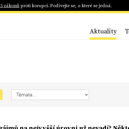
25 zákonů
proti korupci. Podívejte se, o které se jedná.
Aktuality
T
 zájmů na nejvyšší úrovni už nevadí? Někt