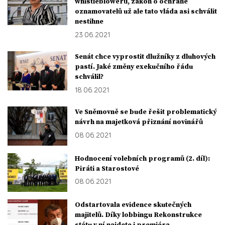
whistleblowerů, zákon o ochraně
oznamovatelů už ale tato vláda asi schválit
nestihne
23. 06. 2021
Senát chce vyprostit dlužníky z dluhových
pastí. Jaké změny exekučního řádu
schválil?
18. 06. 2021
Ve Sněmovně se bude řešit problematický
návrh na majetková přiznání novinářů
08. 06. 2021
Hodnocení volebních programů (2. díl):
Piráti a Starostové
08. 06. 2021
Odstartovala evidence skutečných
majitelů. Díky lobbingu Rekonstrukce
státu v ní najdete i premiéra