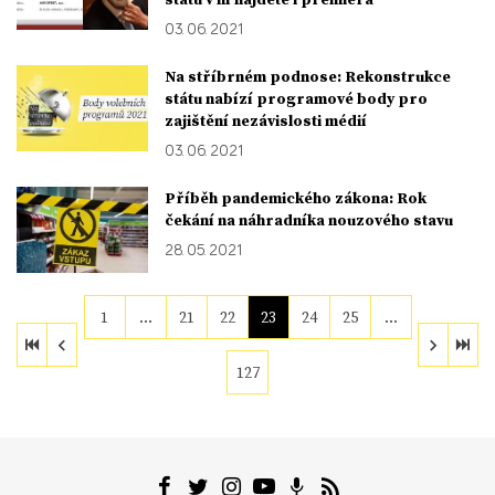
03. 06. 2021
Na stříbrném podnose: Rekonstrukce
státu nabízí programové body pro
zajištění nezávislosti médií
03. 06. 2021
Příběh pandemického zákona: Rok
čekání na náhradníka nouzového stavu
28. 05. 2021
1
…
21
22
23
24
25
…
127