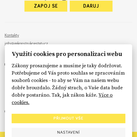
ZAPOJ SE
DARUJ
Kontakty
info@rekonstrukcestatu.cz
Návrh a vývoj:
Sinfin
, ilustrace:
Patrik Antczak
Využití cookies pro personalizaci webu
Zákony prosazujeme a musíme je taky dodržovat.
Potřebujeme od Vás proto souhlas se zpracováním
souborů cookies - to aby se Vám na našem webu
sinfin.digital
dobře brouzdalo. Žádný strach, o Vaše data bude
dobře postaráno. Tak, jak zákon káže.
Více o
cookies.
PŘIJMOUT VŠE
NASTAVENÍ