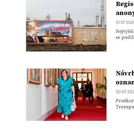
Regis
anon
31. 07. 20
Nejvyšší
se podíl
Návrh
ozna
30. 07. 20
Protikor
Transpar