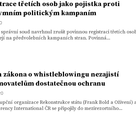
trace třetích osob jako pojistka proti
ymním politickým kampaním
20
 správní soud navrhnul zrušit povinnou registraci třetích osob
ejí na předvolebních kampaních stran. Povinná...
 zákona o whistleblowingu nezajistí
movatelům dostatečnou ochranu
20
upční organizace Rekonstrukce státu (Frank Bold a Oživení) 
ency International ČR se připojily do mezirezortního...