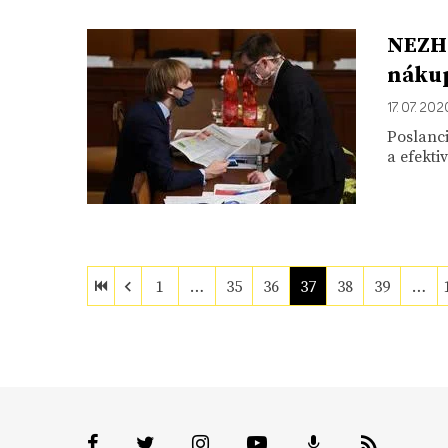
NEZHA
nákup
17. 07. 202
Poslanci
a efekt
1
…
35
36
37
38
39
…