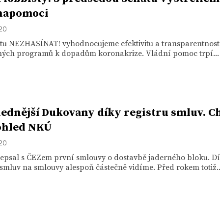
napomoci
020
ktu NEZHASÍNAT! vyhodnocujeme efektivitu a transparentnost
ých programů k dopadům koronakrize. Vládní pomoc trpí...
ednější Dukovany díky registru smluv. C
ohled NKÚ
020
depsal s ČEZem první smlouvy o dostavbě jaderného bloku. D
 smluv na smlouvy alespoň částečně vidíme. Před rokem totiž..