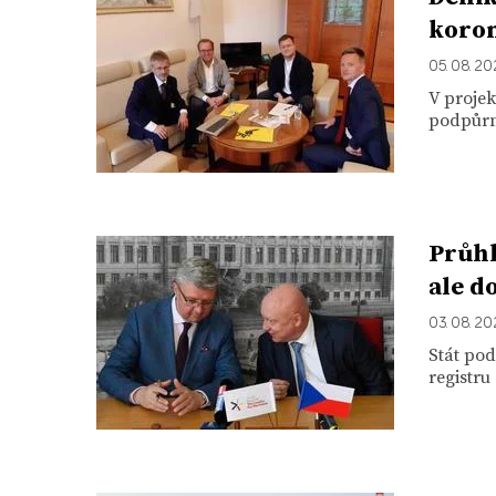
koro
05. 08. 2
V proje
podpůrn
Průhl
ale d
03. 08. 2
Stát po
registru