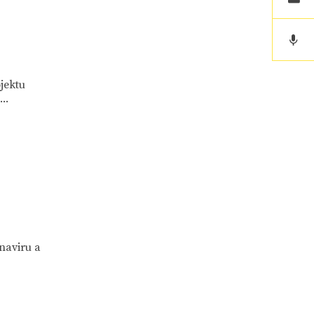
jektu
..
naviru a