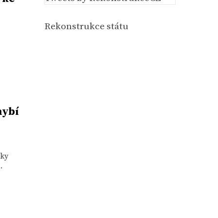
Rekonstrukce státu
hybí
íky
.