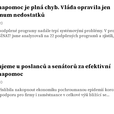
apomoc je plná chyb. Vláda opravila jen
mum nedostatků
20
podpůrné programy nadále trpí systémovými problémy. V pro
AT! jsme analyzovali na 22 podpůrných programů a zjistili,.
jeme u poslanců a senátorů za efektivní
napomoc
20
řislíbila nakopnout ekonomiku pochroumanou epidemií koro
podporu pro firmy i zaměstnance v celkové výši blížící se...