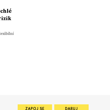
ychlé
izik
exibilní
ZAPOJ SE
DARUJ