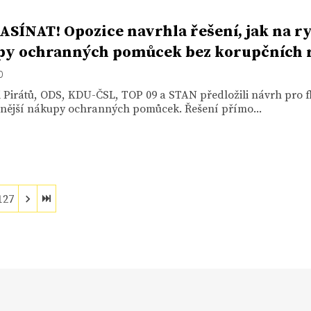
SÍNAT! Opozice navrhla řešení, jak na r
y ochranných pomůcek bez korupčních r
0
 Pirátů, ODS, KDU-ČSL, TOP 09 a STAN předložili návrh pro fl
ivnější nákupy ochranných pomůcek. Řešení přímo...
127