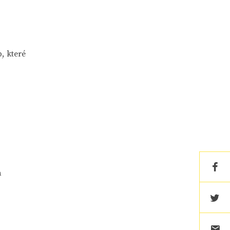
, které
a