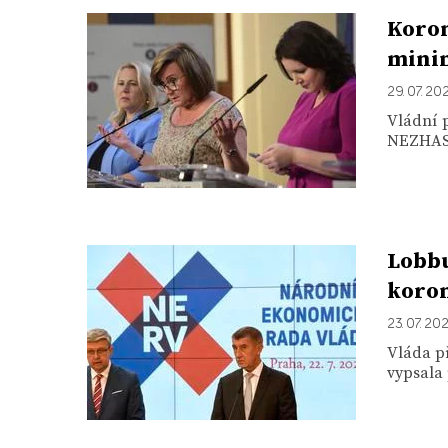
Koron
mini
29. 07. 20
Vládní 
NEZHASÍN
Lobbu
koro
23. 07. 20
Vláda p
vypsala 