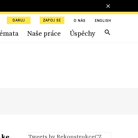
DARUJ
ZAPOJ SE
O NÁS
ENGLISH
émata
Naše práce
Úspěchy
 ke
Tweets by RekonstrukceCZ