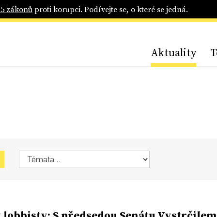
25 zákonů
proti korupci. Podívejte se, o které se jedná.
Aktuality
T
 lobbisty: S předsedou Senátu Vystrčilem