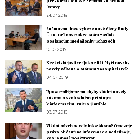
prezidenta Miloše Zemana za hranou
Ústavy
24. 07. 2019
Sněmovna dnes vybere nové členy Rady
ČTK. Rekonstrukce státu zaslala
poslancům medailonky uchazečů
10. 07. 2019
Nezávislá justice: Jak se liší čtyři návrhy
novely zákona o státním zastupitelství?
04. 07. 2019
Upozornili jsme na chyby vládní novely
zákona o svobodném přístupu
k informacím. Vnitro ji stáhlo
03. 07. 2019
Vládní návrh novely infozákona? Omezuje
právo občanů na informace a nedefinuje,
kdo je musí poskytovat