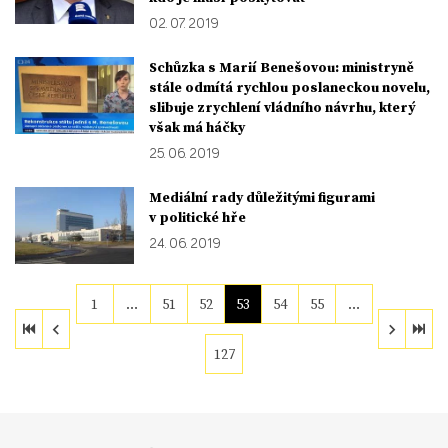
02. 07. 2019
Schůzka s Marií Benešovou: ministryně
stále odmítá rychlou poslaneckou novelu,
slibuje zrychlení vládního návrhu, který
však má háčky
25. 06. 2019
Mediální rady důležitými figurami
v politické hře
24. 06. 2019
1
…
51
52
53
54
55
…
127