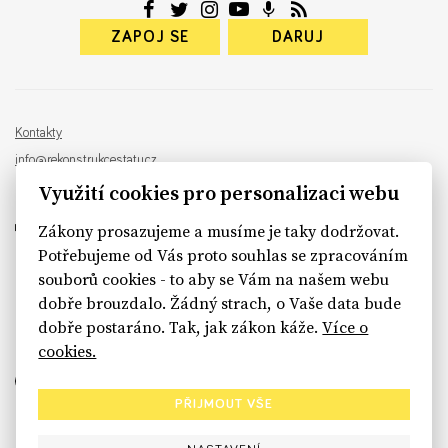
ZAPOJ SE
DARUJ
Kontakty
info@rekonstrukcestatu.cz
Návrh a vývoj:
Sinfin
, ilustrace:
Patrik Antczak
Využití cookies pro personalizaci webu
Zákony prosazujeme a musíme je taky dodržovat.
Potřebujeme od Vás proto souhlas se zpracováním
souborů cookies - to aby se Vám na našem webu
sinfin.digital
dobře brouzdalo. Žádný strach, o Vaše data bude
dobře postaráno. Tak, jak zákon káže.
Více o
cookies.
PŘIJMOUT VŠE