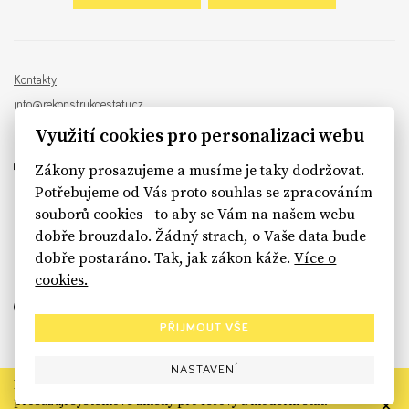
Kontakty
info@rekonstrukcestatu.cz
Návrh a vývoj:
Sinfin
, ilustrace:
Patrik Antczak
Využití cookies pro personalizaci webu
Zákony prosazujeme a musíme je taky dodržovat.
Potřebujeme od Vás proto souhlas se zpracováním
souborů cookies - to aby se Vám na našem webu
sinfin.digital
dobře brouzdalo. Žádný strach, o Vaše data bude
dobře postaráno. Tak, jak zákon káže.
Více o
cookies.
PŘIJMOUT VŠE
NASTAVENÍ
Rekonstrukce státu končí. Její členské organizace však dál
prosazují systémové změny pro férový a moderní stát.