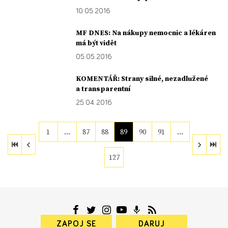
10. 05. 2016
MF DNES: Na nákupy nemocnic a lékáren
má být vidět
05. 05. 2016
KOMENTÁŘ: Strany silné, nezadlužené
a transparentní
25. 04. 2016
1
…
87
88
89
90
91
…
127
ZAPOJ SE
DARUJ