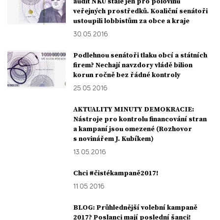
audit NKÚ stále jen pro polovinu
veřejných prostředků. Koaliční senátoři
ustoupili lobbistům za obce a kraje
30. 05. 2016
Podlehnou senátoři tlaku obcí a státních
firem? Nechají navzdory vládě bilion
korun ročně bez řádné kontroly
25. 05. 2016
AKTUALITY MINUTY DEMOKRACIE:
Nástroje pro kontrolu financování stran
a kampaní jsou omezené (Rozhovor
s novinářem J. Kubíkem)
13. 05. 2016
Chci #čistékampaně2017!
11. 05. 2016
BLOG: Průhlednější volební kampaně
2017? Poslanci mají poslední šanci!