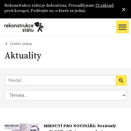
Rekonstrukce státu je dokončena. Prosadili jsme
25 zákonů
proti korupci. Podívejte se, o které se jedná.
Úvodní strana
Aktuality
SHRNUTÍ PRO NOVINÁŘE: Nezávislý