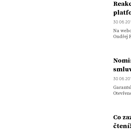
Reakc
platf
30. 06. 20
Na webo
Ondřej F
Nomin
smlu
30. 06. 20
Garants
Otevřeno
Co za
čtení