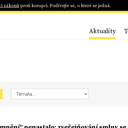
25 zákonů
proti korupci. Podívejte se, o které se jedná.
Aktuality
T
mnění“ nenastalo; zveřejňování smluv se