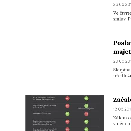
26. 06. 20
Ve čtvrt
smluv. P
Posla
majet
20. 06. 20
Skupina
předloži
Začal
18. 06. 20
Zákon o 
v něm p