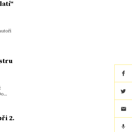
latí“
utoři
stru
ž
o...
ři 2.