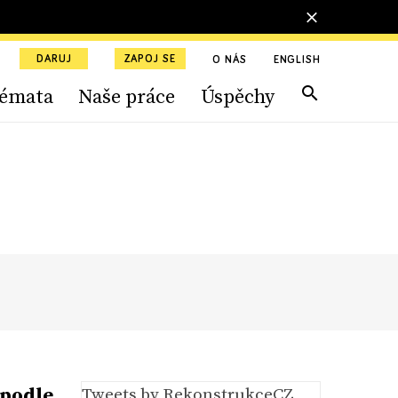
DARUJ
ZAPOJ SE
O NÁS
ENGLISH
émata
Naše práce
Úspěchy
 podle
Tweets by RekonstrukceCZ