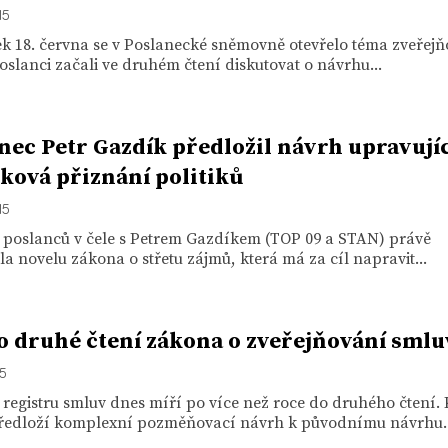
15
ek 18. června se v Poslanecké sněmovně otevřelo téma zveřej
oslanci začali ve druhém čtení diskutovat o návrhu...
nec Petr Gazdík předložil návrh upravujíc
ková přiznání politiků
15
 poslanců v čele s Petrem Gazdíkem (TOP 09 a STAN) právě
la novelu zákona o střetu zájmů, která má za cíl napravit...
o druhé čtení zákona o zveřejňování smlu
15
registru smluv dnes míří po více než roce do druhého čtení. 
ředloží komplexní pozměňovací návrh k původnímu návrhu..