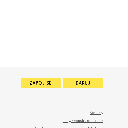
ZAPOJ SE
DARUJ
Kontakty
info@rekonstrukcestatu.cz