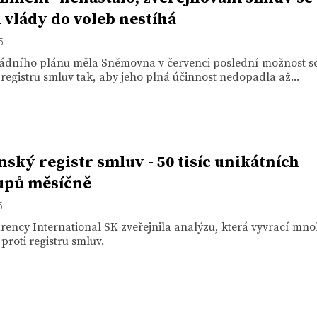
 vlády do voleb nestíhá
5
ládního plánu měla Sněmovna v červenci poslední možnost sc
registru smluv tak, aby jeho plná účinnost nedopadla až...
nský registr smluv - 50 tisíc unikátních
upů měsíčně
5
ency International SK zveřejnila analýzu, která vyvrací mn
proti registru smluv.