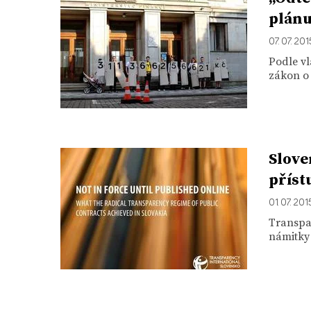
plánu
07. 07. 201
Podle v
zákon o 
Slove
příst
01. 07. 201
Transpar
námitky 