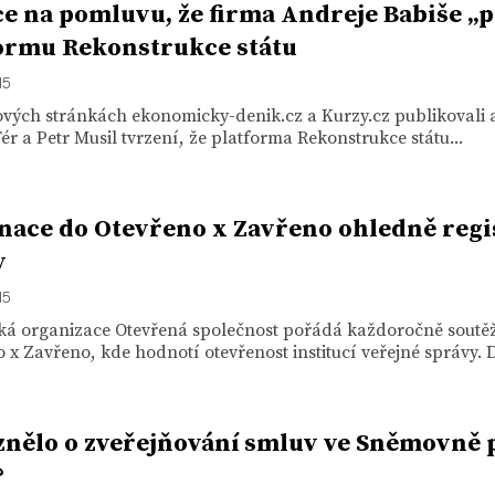
e na pomluvu, že firma Andreje Babiše „p
ormu Rekonstrukce státu
15
vých stránkách ekonomicky-denik.cz a Kurzy.cz publikovali a
ér a Petr Musil tvrzení, že platforma Rekonstrukce státu...
ace do Otevřeno x Zavřeno ohledně regi
v
15
ká organizace Otevřená společnost pořádá každoročně soutě
 x Zavřeno, kde hodnotí otevřenost institucí veřejné správy. D
znělo o zveřejňování smluv ve Sněmovně p
?