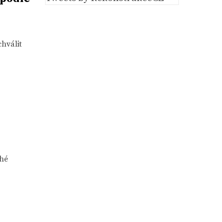
hválit
ohé