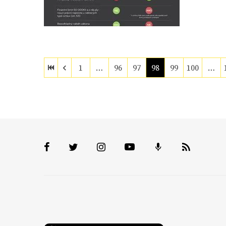
1
…
96
97
98
99
100
…