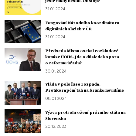
ještě nikdy nestál. Obstojí?
31. 01. 2024
Fungování Národního koordinátora
digitálních služeb v ČR
31. 01. 2024
Předseda Mlsna osekal rozkladové
komise ÚOHS. Jde o důsledek sporu
o reformu úřadu?
30. 01. 2024
Vláda v poločase rozpadu.
Protikorupční tah na branku nevidíme
08. 01. 2024
Výzva proti ohrožení právního státu na
Slovensku
20. 12. 2023