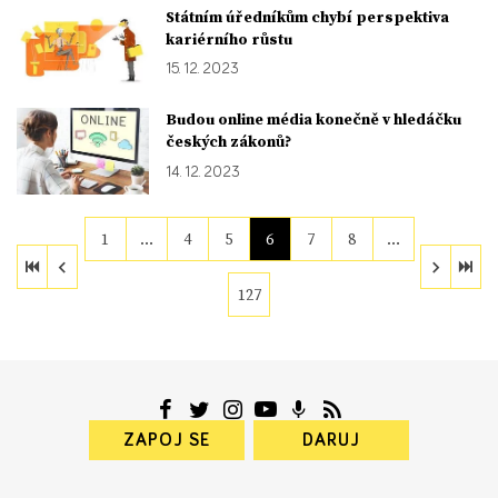
Státním úředníkům chybí perspektiva
kariérního růstu
15. 12. 2023
Budou online média konečně v hledáčku
českých zákonů?
14. 12. 2023
1
…
4
5
6
7
8
…
127
ZAPOJ SE
DARUJ