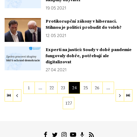
19. 05. 2021
Protikorupční zákony v hibernaci.
Stihnou je politici probudit do voleb?
12. 05. 2021
Experti na justici: Soudy v době pandemie
fungovaly dobře, potřebují ale
digitalizovat
27. 04. 2021
1
…
22
23
24
25
26
…
127