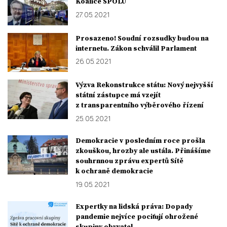
Koalice SPOLU
27. 05. 2021
Prosazeno! Soudní rozsudky budou na
internetu. Zákon schválil Parlament
26. 05. 2021
Výzva Rekonstrukce státu: Nový nejvyšší
státní zástupce má vzejít
z transparentního výběrového řízení
25. 05. 2021
Demokracie v posledním roce prošla
zkouškou, hrozby ale ustála. Přinášíme
souhrnnou zprávu expertů Sítě
k ochraně demokracie
19. 05. 2021
Expertky na lidská práva: Dopady
pandemie nejvíce pociťují ohrožené
skupiny obyvatel