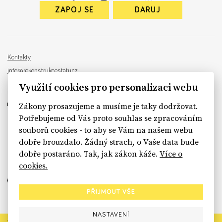
ZAPOJ SE
DARUJ
Kontakty
info@rekonstrukcestatu.cz
Návrh a vývoj:
Sinfin
, ilustrace:
Patrik Antczak
Využití cookies pro personalizaci webu
Zákony prosazujeme a musíme je taky dodržovat.
Potřebujeme od Vás proto souhlas se zpracováním
souborů cookies - to aby se Vám na našem webu
sinfin.digital
dobře brouzdalo. Žádný strach, o Vaše data bude
dobře postaráno. Tak, jak zákon káže.
Více o
cookies.
PŘIJMOUT VŠE
NASTAVENÍ