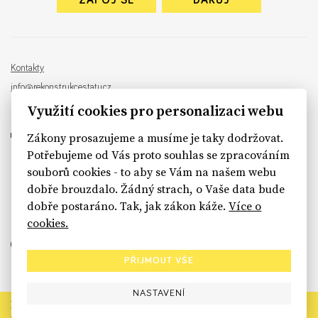
ZAPOJ SE
DARUJ
Kontakty
info@rekonstrukcestatu.cz
Návrh a vývoj:
Sinfin
, ilustrace:
Patrik Antczak
Využití cookies pro personalizaci webu
Zákony prosazujeme a musíme je taky dodržovat.
Potřebujeme od Vás proto souhlas se zpracováním
souborů cookies - to aby se Vám na našem webu
sinfin.digital
dobře brouzdalo. Žádný strach, o Vaše data bude
dobře postaráno. Tak, jak zákon káže.
Více o
cookies.
PŘIJMOUT VŠE
NASTAVENÍ
Rekonstrukce státu končí. Její členské organizace však dál
prosazují systémové změny pro férový a moderní stát.