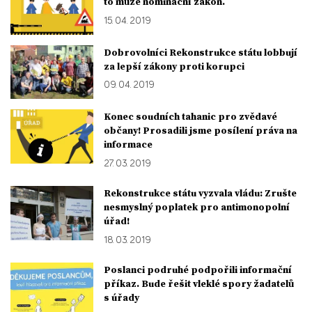
to může nominační zákon.
15. 04. 2019
Dobrovolníci Rekonstrukce státu lobbují
za lepší zákony proti korupci
09. 04. 2019
Konec soudních tahanic pro zvědavé
občany! Prosadili jsme posílení práva na
informace
27. 03. 2019
Rekonstrukce státu vyzvala vládu: Zrušte
nesmyslný poplatek pro antimonopolní
úřad!
18. 03. 2019
Poslanci podruhé podpořili informační
příkaz. Bude řešit vleklé spory žadatelů
s úřady