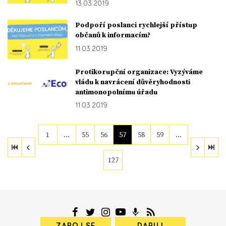
13. 03. 2019
Podpoří poslanci rychlejší přístup
občanů k informacím?
11. 03. 2019
Protikorupční organizace: Vyzýváme
vládu k navrácení důvěryhodnosti
antimonopolnímu úřadu
11. 03. 2019
1
…
55
56
57
58
59
…
127