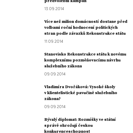
předvolební kampaň
13. 09. 2014
Více než milion domácností dostane před
volbami roční hodnocení politických
stran podle závazků Rekonstrukce státu
11. 09. 2014
Stanovisko Rekonstrukce státu k novému
komplexnímu pozměňovacímu návrhu
služebního zákona
09. 09. 2014
Vladimíra Dvořáková: Vysoké školy
v klientelistické pavučině služebního
zákona?
09. 09. 2014
Bývalý diplomat: Rozmíšky ve státní
správě ohrožují českou
konkurenceschopnost