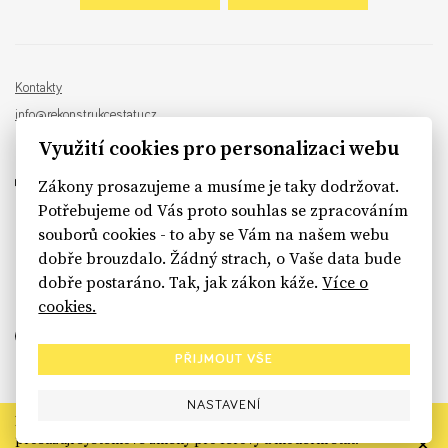
Kontakty
info@rekonstrukcestatu.cz
Návrh a vývoj:
Sinfin
, ilustrace:
Patrik Antczak
Využití cookies pro personalizaci webu
Zákony prosazujeme a musíme je taky dodržovat.
Potřebujeme od Vás proto souhlas se zpracováním
souborů cookies - to aby se Vám na našem webu
sinfin.digital
dobře brouzdalo. Žádný strach, o Vaše data bude
dobře postaráno. Tak, jak zákon káže.
Více o
cookies.
PŘIJMOUT VŠE
NASTAVENÍ
Rekonstrukce státu končí. Její členské organizace však dál
prosazují systémové změny pro férový a moderní stát.