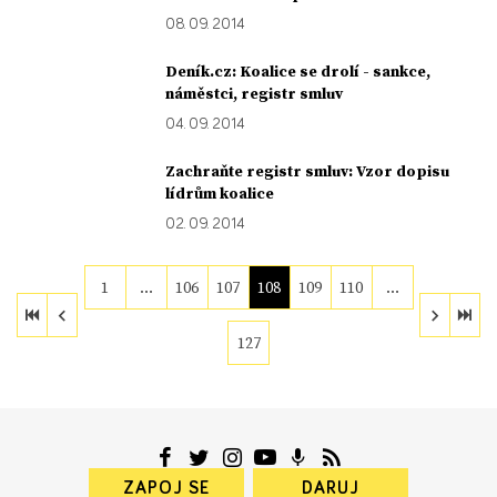
08. 09. 2014
Deník.cz: Koalice se drolí - sankce,
náměstci, registr smluv
04. 09. 2014
Zachraňte registr smluv: Vzor dopisu
lídrům koalice
02. 09. 2014
1
…
106
107
108
109
110
…
127
ZAPOJ SE
DARUJ